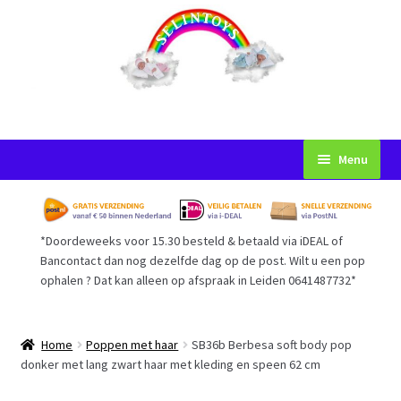
Ga
Ga
Menu
door
naar
naar
de
Startpagina
navigatie
inhoud
*Doordeweeks voor 15.30 besteld & betaald via iDEAL of
Voorwaarden
Bancontact dan nog dezelfde dag op de post. Wilt u een pop
ophalen ? Dat kan alleen op afspraak in Leiden 0641487732*
Mijn Account
Afrekenen
Home
Poppen met haar
SB36b Berbesa soft body pop
donker met lang zwart haar met kleding en speen 62 cm
Gastenboek