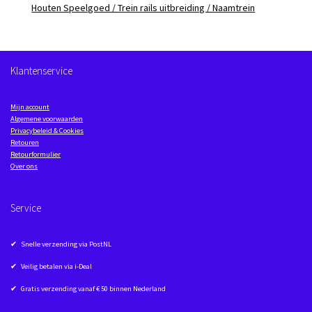
Houten Speelgoed / Trein rails uitbreiding / Naamtrein
Klantenservice
Mijn account
Algemene voorwaarden
Privacybeleid & Cookies
Retouren
Retourformulier
Over ons
Service
✔ Snelle verzending via PostNL
✔ Veilig betalen via i-Deal
✔ Gratis verzending vanaf € 50 binnen Nederland