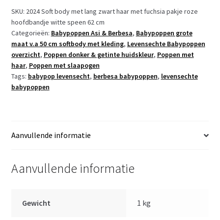
pop
SKU:
2024 Soft body met lang zwart haar met fuchsia pakje roze
hoofdbandje witte speen 62 cm
donker
Categorieën:
Babypoppen Asi & Berbesa
,
Babypoppen grote
met
maat v.a 50 cm softbody met kleding
,
Levensechte Babypoppen
lang
overzicht
,
Poppen donker & getinte huidskleur
,
Poppen met
zwart
haar
,
Poppen met slaapogen
haar
Tags:
babypop levensecht
,
berbesa babypoppen
,
levensechte
met
babypoppen
kleding
en
speen
62
Aanvullende informatie
cm
aantal
Aanvullende informatie
Gewicht
1 kg