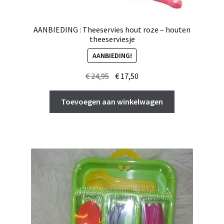
AANBIEDING : Theeservies hout roze – houten
theeserviesje
AANBIEDING!
Oorspronkelijke
Huidige
€
24,95
€
17,50
prijs
prijs
was:
is:
Toevoegen aan winkelwagen
€ 24,95.
€ 17,50.