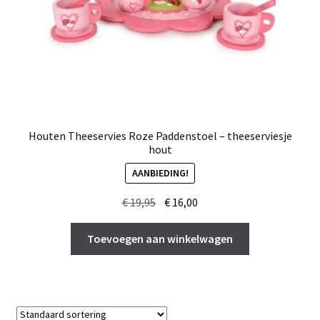
Houten Theeservies Roze Paddenstoel – theeserviesje
hout
AANBIEDING!
Oorspronkelijke
Huidige
€
19,95
€
16,00
prijs
prijs
was:
is:
Toevoegen aan winkelwagen
€ 19,95.
€ 16,00.