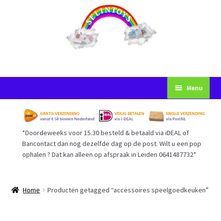
Ga
Ga
Menu
door
naar
naar
de
Startpagina
navigatie
inhoud
*Doordeweeks voor 15.30 besteld & betaald via iDEAL of
Voorwaarden
Bancontact dan nog dezelfde dag op de post. Wilt u een pop
ophalen ? Dat kan alleen op afspraak in Leiden 0641487732*
Mijn Account
Afrekenen
Home
Producten getagged “accessoires speelgoedkeuken”
Gastenboek