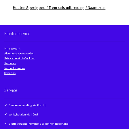
Houten Speelgoed / Trein rails uitbreiding / Naamtrein
Klantenservice
Mijn account
Algemene voorwaarden
Privacybeleid & Cookies
Retouren
Retourformulier
Over ons
Service
✔ Snelle verzending via PostNL
✔ Veilig betalen via i-Deal
✔ Gratis verzending vanaf € 50 binnen Nederland