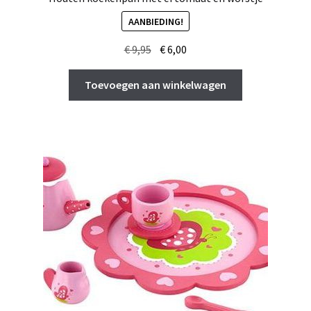
AANBIEDING!
Oorspronkelijke
Huidige
€
9,95
€
6,00
prijs
prijs
was:
is:
Toevoegen aan winkelwagen
€ 9,95.
€ 6,00.