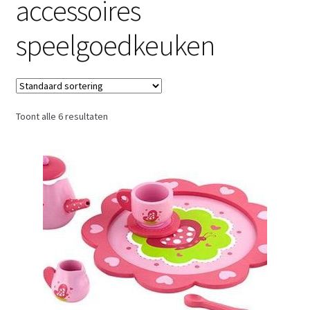
accessoires
Retouren
speelgoedkeuken
Over ons
Toont alle 6 resultaten