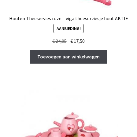
Houten Theeservies roze – viga theeserviesje hout AKTIE
AANBIEDING!
Oorspronkelijke
Huidige
€
24,95
€
17,50
prijs
prijs
was:
is:
Toevoegen aan winkelwagen
€ 24,95.
€ 17,50.