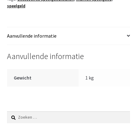
worstje
speelgeld
aantal
Aanvullende informatie
Aanvullende informatie
Gewicht
1 kg
Zoeken
naar: