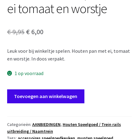
ei tomaat en worstje
Oorspronkelijke
Huidige
€
9,95
€
6,00
prijs
prijs
Leuk voor bij winkeltje spelen. Houten pan met ei, tomaat
was:
is:
en worstje. In doos verpakt.
€ 9,95.
€ 6,00.
1 op voorraad
Houten
Toevoegen aan winkelwagen
koekenpan
met
ei
tomaat
Categorieën:
AANBIEDINGEN
,
Houten Speelgoed / Trein rails
uitbreiding / Naamtrein
en
Tags:
accessoires speelgoedkeuken
,
munten speelgoed
,