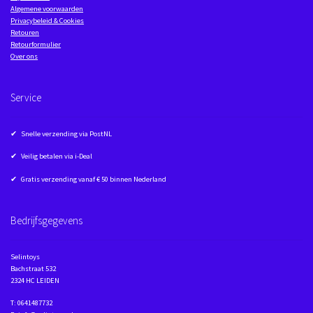
Algemene voorwaarden
Privacybeleid & Cookies
Retouren
Retourformulier
Over ons
Service
✔ Snelle verzending via PostNL
✔ Veilig betalen via i-Deal
✔ Gratis verzending vanaf € 50 binnen Nederland
Bedrijfsgegevens
Selintoys
Bachstraat 532
2324 HC LEIDEN
T: 0641487732