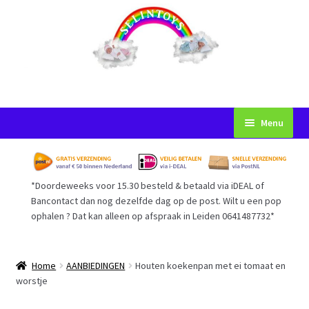
Ga
Ga
Menu
door
naar
naar
de
Startpagina
navigatie
inhoud
*Doordeweeks voor 15.30 besteld & betaald via iDEAL of
Voorwaarden
Bancontact dan nog dezelfde dag op de post. Wilt u een pop
ophalen ? Dat kan alleen op afspraak in Leiden 0641487732*
Mijn Account
Afrekenen
Home
AANBIEDINGEN
Houten koekenpan met ei tomaat en
worstje
Gastenboek