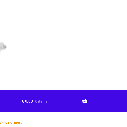
€
0,00
0 items