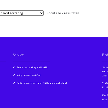
Toont alle 7 resultaten
Service
Bed
✔ Snelle verzending via PostNL
Selin
Bachs
✔ Veilig betalen via i-Deal
2324
✔ Gratis verzending vanaf € 50 binnen Nederland
T: 06
E: in
KvK 
BTW-