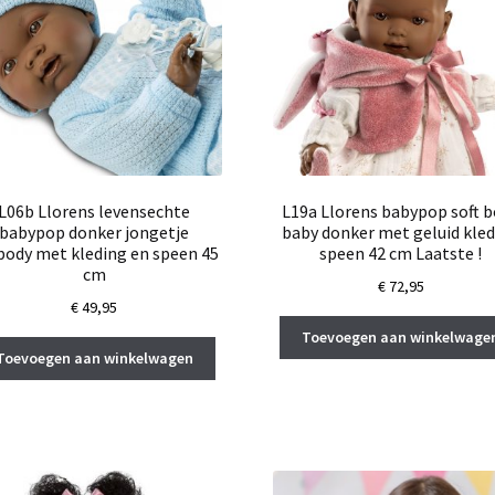
L06b Llorens levensechte
L19a Llorens babypop soft 
babypop donker jongetje
baby donker met geluid kle
lbody met kleding en speen 45
speen 42 cm Laatste !
cm
€
72,95
€
49,95
Toevoegen aan winkelwage
Toevoegen aan winkelwagen