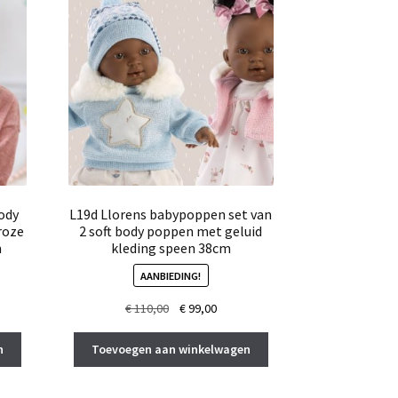
ody
L19d Llorens babypoppen set van
roze
2 soft body poppen met geluid
m
kleding speen 38cm
AANBIEDING!
ke
ge
Oorspronkelijke
Huidige
€
110,00
€
99,00
prijs
prijs
was:
is:
n
Toevoegen aan winkelwagen
0.
€ 110,00.
€ 99,00.