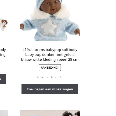
body
L19c Llorens babypop softbody
ding
baby pop donker met geluid
blauw witte kleding speen 38 cm
AANBIEDING!
Oorspronkelijke
Huidige
€
57,95
€
55,00
n
prijs
prijs
was:
is:
Toevoegen aan winkelwagen
€ 57,95.
€ 55,00.