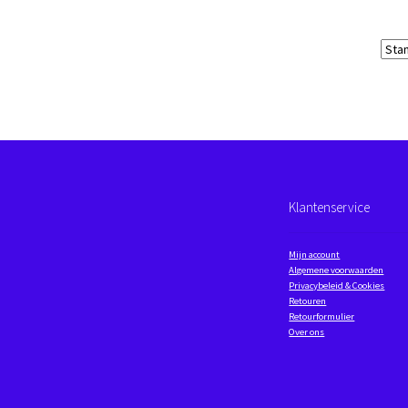
Klantenservice
Mijn account
Algemene voorwaarden
Privacybeleid & Cookies
Retouren
Retourformulier
Over ons