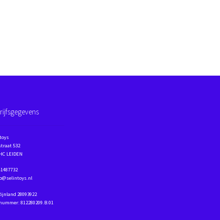
rijfsgegevens
toys
traat 532
 HC LEIDEN
41487732
fo@selintoys.nl
Rijnland 28093922
nummer: 812280209.B.01