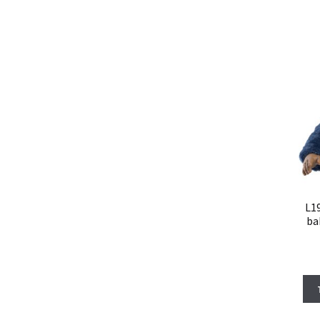
L1
ba