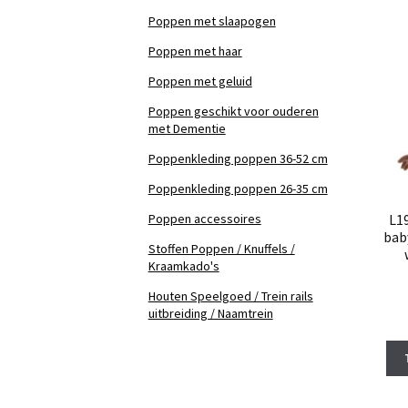
Poppen met slaapogen
Poppen met haar
Poppen met geluid
Poppen geschikt voor ouderen
met Dementie
Poppenkleding poppen 36-52 cm
Poppenkleding poppen 26-35 cm
Poppen accessoires
L1
bab
Stoffen Poppen / Knuffels /
Kraamkado's
Houten Speelgoed / Trein rails
uitbreiding / Naamtrein