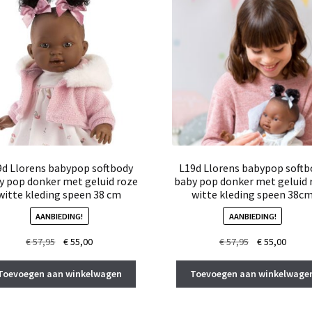
9d Llorens babypop softbody
L19d Llorens babypop softb
y pop donker met geluid roze
baby pop donker met geluid 
witte kleding speen 38 cm
witte kleding speen 38c
AANBIEDING!
AANBIEDING!
Oorspronkelijke
Huidige
Oorspronkelij
Huidi
€
57,95
€
55,00
€
57,95
€
55,00
prijs
prijs
prijs
prijs
was:
is:
was:
is:
Toevoegen aan winkelwagen
Toevoegen aan winkelwage
€ 57,95.
€ 55,00.
€ 57,95.
€ 55,0