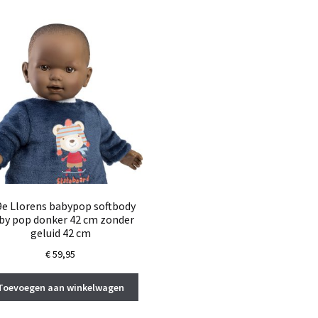
9e Llorens babypop softbody
by pop donker 42 cm zonder
geluid 42 cm
€
59,95
Toevoegen aan winkelwagen