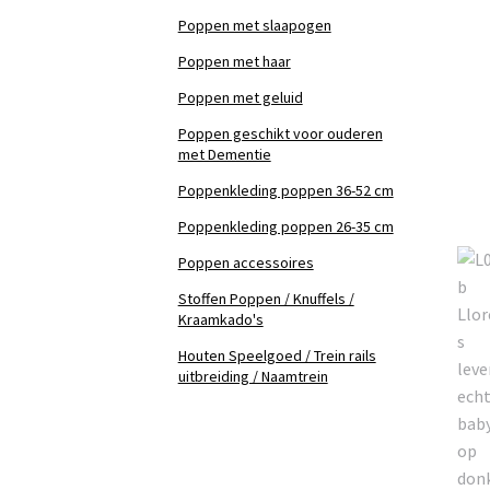
Poppen met slaapogen
Poppen met haar
Poppen met geluid
Poppen geschikt voor ouderen
met Dementie
Poppenkleding poppen 36-52 cm
Poppenkleding poppen 26-35 cm
Poppen accessoires
Stoffen Poppen / Knuffels /
Kraamkado's
Houten Speelgoed / Trein rails
uitbreiding / Naamtrein