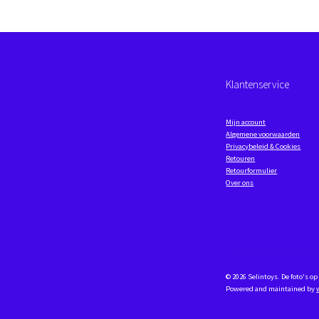
Klantenservice
Mijn account
Algemene voorwaarden
Privacybeleid & Cookies
Retouren
Retourformulier
Over ons
© 2026 Selintoys. De foto's 
Powered and maintained by