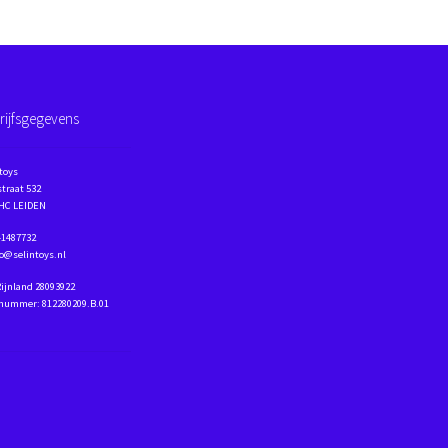
rijfsgegevens
toys
traat 532
 HC LEIDEN
41487732
fo@selintoys.nl
Rijnland 28093922
nummer: 812280209.B.01