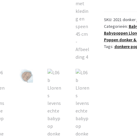
levensechte
babypop
donker
SKU:
2021 donker 
Categorieën:
Bab
jongetje
Babypoppen Llor
fullbody
Poppen donker & 
met
Tags:
donkere po
kleding
en
speen
45
cm
aantal