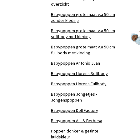
overzicht
Babypoppen grote maat v.a 50 cm
zonder kleding
Babypoppen grote maat v.a 50 cm
softbody met kleding
Babypoppen grote maat v.a 50 cm
full body met kleding
Babypoppen Antonio Juan
Babypoppen Llorens Softbody
Babypoppen Llorens Fullbody
Babypoppen Jongetjes -
Jongenspoppen
Babypoppen Doll Factory
Babypoppen Asi & Berbesa
Poppen donker & getinte
huidskleur