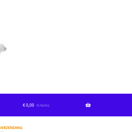
€
0,00
0 items