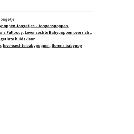
jongetje
ypoppen Jongetjes - Jongenspoppen
,
ens Fullbody
,
Levensechte Babypoppen overzicht
,
getinte huidskleur
p
,
levensechte babypoppen
,
llorens babypop