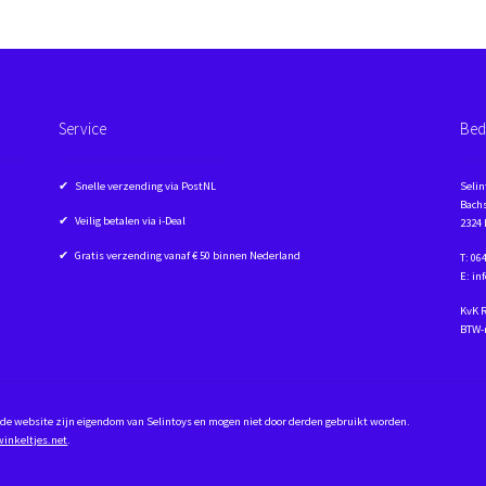
Service
Bed
✔ Snelle verzending via PostNL
Selin
Bachs
✔ Veilig betalen via i-Deal
2324
✔ Gratis verzending vanaf € 50 binnen Nederland
T: 06
E: in
KvK 
BTW-
op de website zijn eigendom van Selintoys en mogen niet door derden gebruikt worden.
winkeltjes.net
.