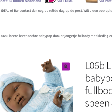
iDEAL of Bancontact dan nog dezelfde dag op de post. Wilt u een pop ophal
L06b Llorens levensechte babypop donker jongetje fullbody met kleding 
L06b L
babypo
fullbo
speen