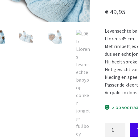
€
49,95
Levensechte ba
Llorens 45 cm.
Met rimpeltjes o
dus een echt jo
Hij heeft sprek
Het gewicht van
kleding en spee
Passende kleert
Verpakt in doos
3 op voorra
L06b
Llorens