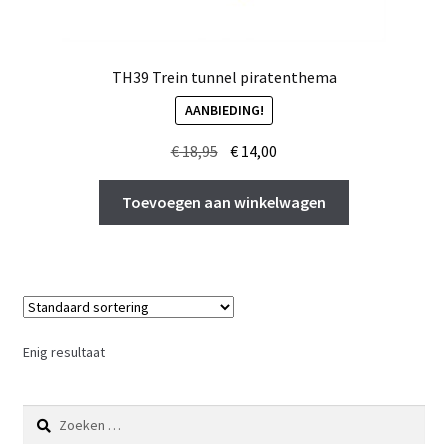
TH39 Trein tunnel piratenthema
AANBIEDING!
Oorspronkelijke
Huidige
€
18,95
€
14,00
prijs
prijs
was:
is:
Toevoegen aan winkelwagen
€ 18,95.
€ 14,00.
Enig resultaat
Zoeken
naar: