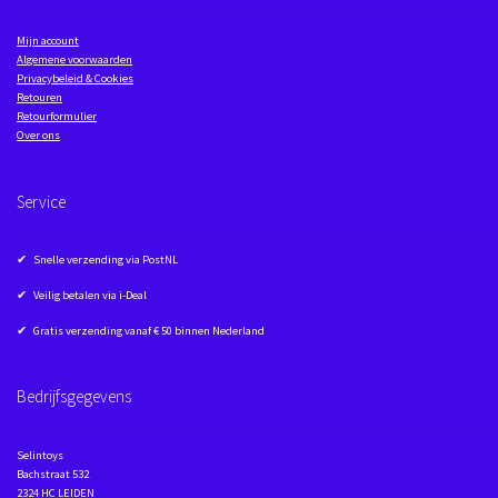
Mijn account
Algemene voorwaarden
Privacybeleid & Cookies
Retouren
Retourformulier
Over ons
Service
✔ Snelle verzending via PostNL
✔ Veilig betalen via i-Deal
✔ Gratis verzending vanaf € 50 binnen Nederland
Bedrijfsgegevens
Selintoys
Bachstraat 532
2324 HC LEIDEN