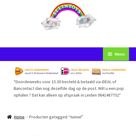
Ga
Ga
Menu
door
naar
naar
de
Startpagina
navigatie
inhoud
*Doordeweeks voor 15.30 besteld & betaald via iDEAL of
Voorwaarden
Bancontact dan nog dezelfde dag op de post. Wilt u een pop
ophalen ? Dat kan alleen op afspraak in Leiden 0641487732*
Mijn Account
Afrekenen
Home
Producten getagged “tunnel”
Gastenboek