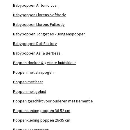
Babypoppen Antonio Juan
Babypoppen Llorens Softbody
Babypoppen Llorens Fullbody
Babypoppen Jongetjes - Jongenspoppen
Babypoppen Doll Factory
Babypoppen Asi & Berbesa
Poppen donker & getinte huidskleur
Poppen met slaapogen
Poppen met haar
Poppen met geluid
Poppen geschikt voor ouderen met Dementie
Poppenkleding poppen 36-52 cm
Poppenkleding poppen 26-35 cm
Poppen accessoires