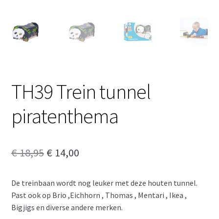
TH39 Trein tunnel
piratenthema
Oorspronkelijke
Huidige
€
18,95
€
14,00
prijs
prijs
De treinbaan wordt nog leuker met deze houten tunnel.
was:
is:
Past ook op Brio ,Eichhorn , Thomas , Mentari , Ikea ,
€ 18,95.
€ 14,00.
Bigjigs en diverse andere merken.