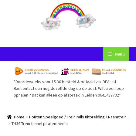
Ga
Ga
Menu
door
naar
naar
de
Startpagina
navigatie
inhoud
*Doordeweeks voor 15.30 besteld & betaald via iDEAL of
Voorwaarden
Bancontact dan nog dezelfde dag op de post. Wilt u een pop
ophalen ? Dat kan alleen op afspraak in Leiden 0641487732*
Mijn Account
Afrekenen
Home
Houten Speelgoed / Trein rails uitbreiding / Naamtrein
TH39 Trein tunnel piratenthema
Gastenboek