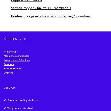
Stoffen Poppen / Knuffels / Kraamkado's
Houten Speelgoed / Trein rails uitbreiding / Naamtrein
Klantenservice
Mijn account
Algemene voorwaarden
Privacybeleid & Cookies
Retouren
Retourformulier
Over ons
Service
✔ Snelle verzending via PostNL
✔ Veilig betalen via i-Deal