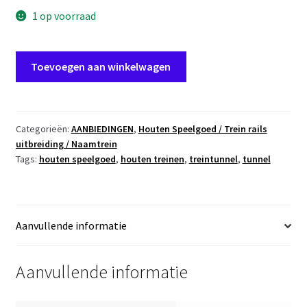
1 op voorraad
TH39
Toevoegen aan winkelwagen
Trein
tunnel
piratenthema
aantal
Categorieën:
AANBIEDINGEN
,
Houten Speelgoed / Trein rails
uitbreiding / Naamtrein
Tags:
houten speelgoed
,
houten treinen
,
treintunnel
,
tunnel
Aanvullende informatie
Aanvullende informatie