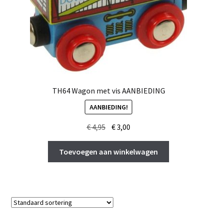
TH64 Wagon met vis AANBIEDING
AANBIEDING!
Oorspronkelijke
Huidige
€
4,95
€
3,00
prijs
prijs
was:
is:
Toevoegen aan winkelwagen
€ 4,95.
€ 3,00.