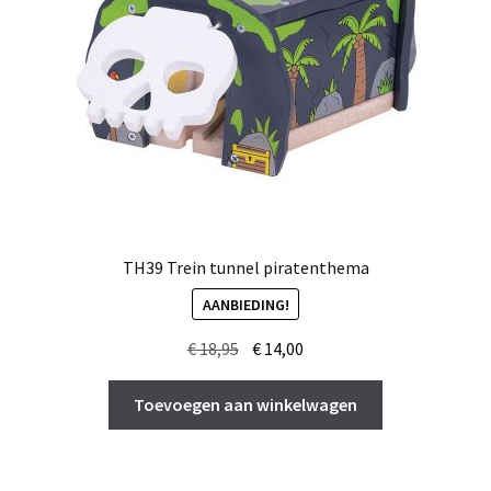
TH39 Trein tunnel piratenthema
AANBIEDING!
Oorspronkelijke
Huidige
€
18,95
€
14,00
prijs
prijs
was:
is:
Toevoegen aan winkelwagen
€ 18,95.
€ 14,00.