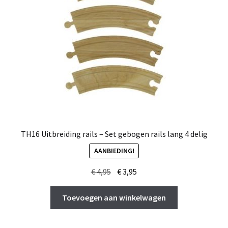
TH16 Uitbreiding rails – Set gebogen rails lang 4 delig
AANBIEDING!
Oorspronkelijke
Huidige
€
4,95
€
3,95
prijs
prijs
was:
is:
Toevoegen aan winkelwagen
€ 4,95.
€ 3,95.