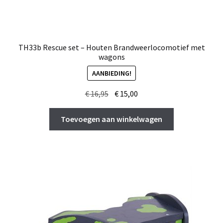
TH33b Rescue set – Houten Brandweerlocomotief met
wagons
AANBIEDING!
Oorspronkelijke
Huidige
€
16,95
€
15,00
prijs
prijs
was:
is:
Toevoegen aan winkelwagen
€ 16,95.
€ 15,00.