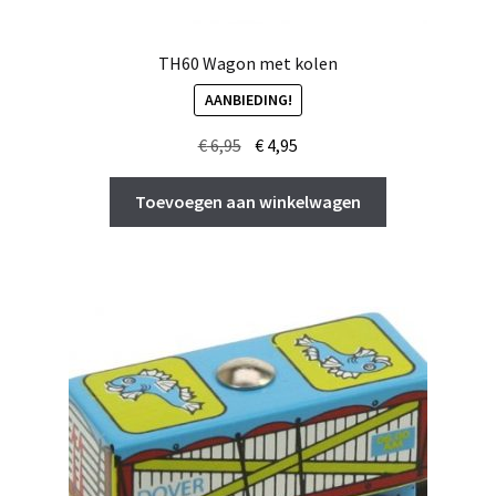
TH60 Wagon met kolen
AANBIEDING!
Oorspronkelijke
Huidige
€
6,95
€
4,95
prijs
prijs
was:
is:
Toevoegen aan winkelwagen
€ 6,95.
€ 4,95.