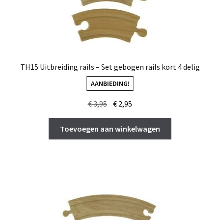
TH15 Uitbreiding rails – Set gebogen rails kort 4 delig
AANBIEDING!
Oorspronkelijke
Huidige
€
3,95
€
2,95
prijs
prijs
was:
is:
Toevoegen aan winkelwagen
€ 3,95.
€ 2,95.