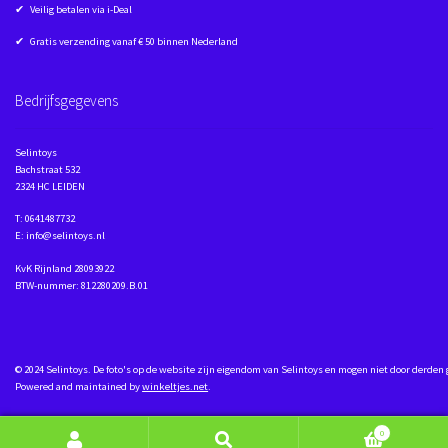
✔ Veilig betalen via i-Deal
✔ Gratis verzending vanaf € 50 binnen Nederland
Bedrijfsgegevens
Selintoys
Bachstraat 532
2324 HC LEIDEN
T: 0641487732
E: info@selintoys.nl
KvK Rijnland 28093922
BTW-nummer: 812280209.B.01
© 2024 Selintoys. De foto's op de website zijn eigendom van Selintoys en mogen niet door derden
Powered and maintained by
winkeltjes.net
.
0
Zoeken naar:
Zoeken