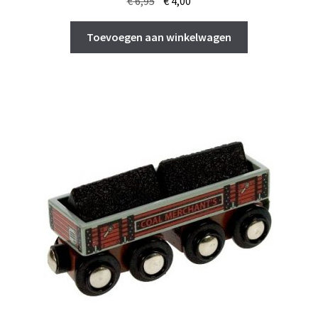
€
6,95
€
4,00
prijs
prijs
was:
is:
Toevoegen aan winkelwagen
€ 6,95.
€ 4,00.