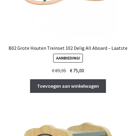
B02 Grote Houten Treinset 102 Delig All Aboard – Laatste
AANBIEDING!
Oorspronkelijke
Huidige
€
89,95
€
75,00
prijs
prijs
was:
is:
Toevoegen aan winkelwagen
€ 89,95.
€ 75,00.