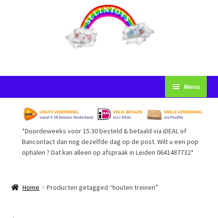
Ga
Ga
Menu
door
naar
naar
de
Startpagina
navigatie
inhoud
*Doordeweeks voor 15.30 besteld & betaald via iDEAL of
Voorwaarden
Bancontact dan nog dezelfde dag op de post. Wilt u een pop
ophalen ? Dat kan alleen op afspraak in Leiden 0641487732*
Mijn Account
Afrekenen
Home
Producten getagged “houten treinen”
Gastenboek