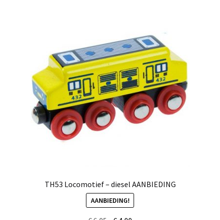
TH53 Locomotief – diesel AANBIEDING
AANBIEDING!
Oorspronkelijke
Huidige