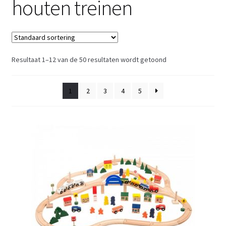
houten treinen
Retouren
Over ons
Resultaat 1–12 van de 50 resultaten wordt getoond
1
2
3
4
5