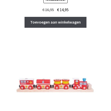
Oorspronkelijke
Huidige
€
16,95
€
14,95
prijs
prijs
was:
is:
Toevoegen aan winkelwagen
€ 16,95.
€ 14,95.