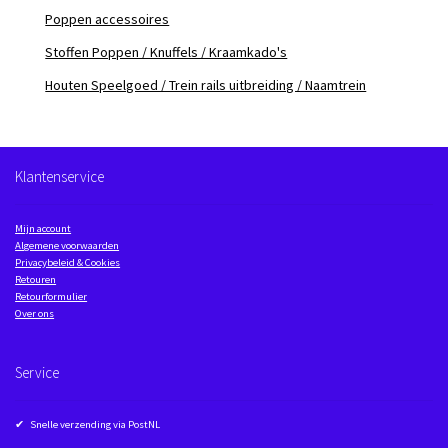
Poppen accessoires
Stoffen Poppen / Knuffels / Kraamkado's
Houten Speelgoed / Trein rails uitbreiding / Naamtrein
Klantenservice
Mijn account
Algemene voorwaarden
Privacybeleid & Cookies
Retouren
Retourformulier
Over ons
Service
✔ Snelle verzending via PostNL