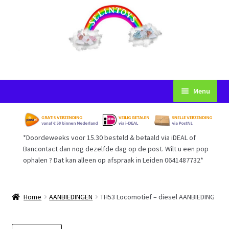
Ga
Ga
Menu
door
naar
naar
de
Startpagina
navigatie
inhoud
*Doordeweeks voor 15.30 besteld & betaald via iDEAL of
Voorwaarden
Bancontact dan nog dezelfde dag op de post. Wilt u een pop
ophalen ? Dat kan alleen op afspraak in Leiden 0641487732*
Mijn Account
Afrekenen
Home
AANBIEDINGEN
TH53 Locomotief – diesel AANBIEDING
Gastenboek