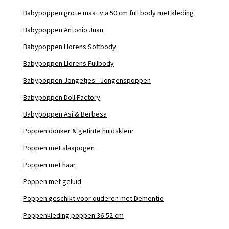
Babypoppen grote maat v.a 50 cm full body met kleding
Babypoppen Antonio Juan
Babypoppen Llorens Softbody
Babypoppen Llorens Fullbody
Babypoppen Jongetjes - Jongenspoppen
Babypoppen Doll Factory
Babypoppen Asi & Berbesa
Poppen donker & getinte huidskleur
Poppen met slaapogen
Poppen met haar
Poppen met geluid
Poppen geschikt voor ouderen met Dementie
Poppenkleding poppen 36-52 cm