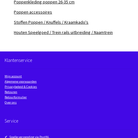
Poppenkleding poppen 26-35 cm
Poppen accessoires
Stoffen Poppen / Knuffels / Kraamkado's
Houten Speelgoed / Trein rails uitbreiding / Naamtrein
Klantenservice
Mijn account
Algemene voorwaarden
Privacybeleid & Cookies
Retouren
Retourformulier
Over ons
Service
✔ Snelle verzending via PostNL