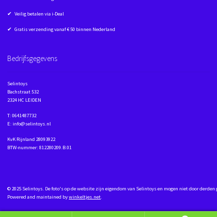
✔ Veilig betalen via i-Deal
✔ Gratis verzending vanaf € 50 binnen Nederland
Bedrijfsgegevens
Selintoys
Bachstraat 532
2324 HC LEIDEN
T: 0641487732
E: info@selintoys.nl
KvK Rijnland 28093922
BTW-nummer: 812280209.B.01
© 2025 Selintoys. De foto's op de website zijn eigendom van Selintoys en mogen niet door derden
Powered and maintained by
winkeltjes.net
.