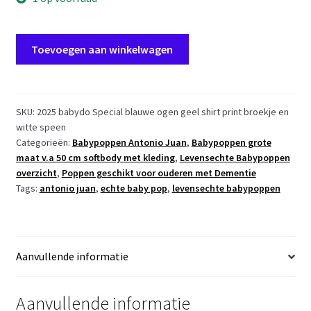
AJ12v
Toevoegen aan winkelwagen
Antonio
Juan
levensechte
babypop
SKU:
2025 babydo Special blauwe ogen geel shirt print broekje en
witte speen
Babydo
Categorieën:
Babypoppen Antonio Juan
,
Babypoppen grote
blauwe
maat v.a 50 cm softbody met kleding
,
Levensechte Babypoppen
ogen
overzicht
,
Poppen geschikt voor ouderen met Dementie
met
Tags:
antonio juan
,
echte baby pop
,
levensechte babypoppen
kleding
en
speen
50
Aanvullende informatie
cm
aantal
Aanvullende informatie