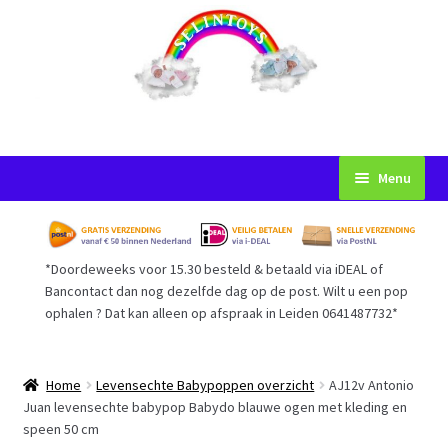
Ga
Ga
Menu
door
naar
naar
de
Startpagina
navigatie
inhoud
*Doordeweeks voor 15.30 besteld & betaald via iDEAL of
Voorwaarden
Bancontact dan nog dezelfde dag op de post. Wilt u een pop
ophalen ? Dat kan alleen op afspraak in Leiden 0641487732*
Mijn Account
Afrekenen
Home
Levensechte Babypoppen overzicht
AJ12v Antonio
Juan levensechte babypop Babydo blauwe ogen met kleding en
speen 50 cm
Gastenboek