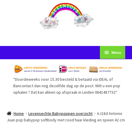
Ga
Ga
Menu
door
naar
naar
de
Startpagina
navigatie
inhoud
*Doordeweeks voor 15.30 besteld & betaald via iDEAL of
Voorwaarden
Bancontact dan nog dezelfde dag op de post. Wilt u een pop
ophalen ? Dat kan alleen op afspraak in Leiden 0641487732*
Mijn Account
Afrekenen
Home
Levensechte Babypoppen overzicht
AJ18d Antonio
Juan pop babypop softbody met rood haar kleding en speen 42 cm
Gastenboek