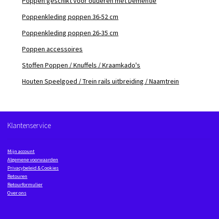
Poppen geschikt voor ouderen met Dementie
Poppenkleding poppen 36-52 cm
Poppenkleding poppen 26-35 cm
Poppen accessoires
Stoffen Poppen / Knuffels / Kraamkado's
Houten Speelgoed / Trein rails uitbreiding / Naamtrein
Klantenservice
Mijn account
Algemene voorwaarden
Privacybeleid & Cookies
Retouren
Retourformulier
Over ons