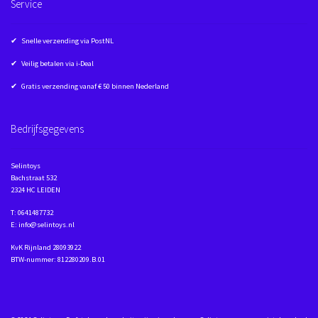
Service
✔ Snelle verzending via PostNL
✔ Veilig betalen via i-Deal
✔ Gratis verzending vanaf € 50 binnen Nederland
Bedrijfsgegevens
Selintoys
Bachstraat 532
2324 HC LEIDEN
T: 0641487732
E: info@selintoys.nl
KvK Rijnland 28093922
BTW-nummer: 812280209.B.01