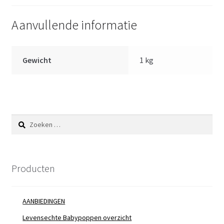
cm
Aanvullende informatie
aantal
Gewicht
1 kg
Zoeken
naar:
Producten
AANBIEDINGEN
Levensechte Babypoppen overzicht