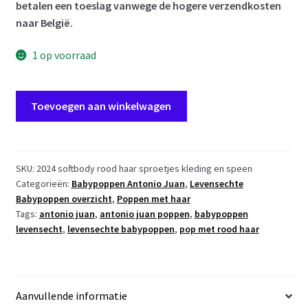
betalen een toeslag vanwege de hogere verzendkosten
naar België.
1 op voorraad
AJ18d
Toevoegen aan winkelwagen
Antonio
Juan
pop
babypop
SKU:
2024 softbody rood haar sproetjes kleding en speen
Categorieën:
Babypoppen Antonio Juan
,
Levensechte
softbody
Babypoppen overzicht
,
Poppen met haar
met
Tags:
antonio juan
,
antonio juan poppen
,
babypoppen
rood
levensecht
,
levensechte babypoppen
,
pop met rood haar
haar
kleding
en
speen
Aanvullende informatie
42