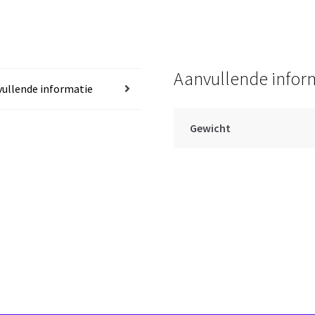
t/m
44
cm
aantal
Aanvullende infor
ullende informatie
Gewicht