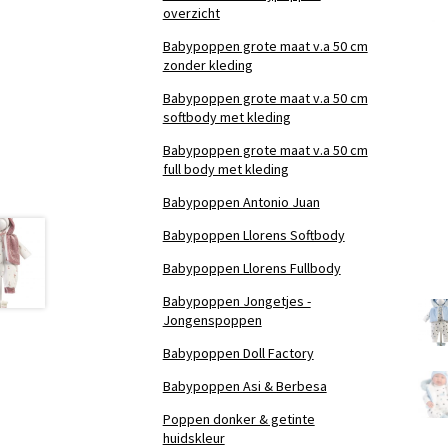
overzicht
Babypoppen grote maat v.a 50 cm
zonder kleding
Babypoppen grote maat v.a 50 cm
softbody met kleding
Babypoppen grote maat v.a 50 cm
full body met kleding
Babypoppen Antonio Juan
Babypoppen Llorens Softbody
Babypoppen Llorens Fullbody
Babypoppen Jongetjes -
Jongenspoppen
Babypoppen Doll Factory
Babypoppen Asi & Berbesa
Poppen donker & getinte
huidskleur