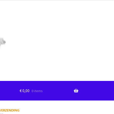
€
0,00
0 items