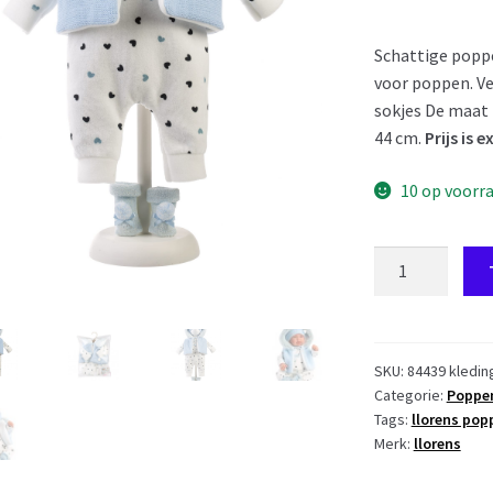
Schattige poppe
voor poppen. Ve
sokjes De maat 
44 cm.
Prijs is 
10 op voorr
AL02a
Poppenkleding
4
delig
setje
SKU:
84439 kledin
Categorie:
Poppen
Llorens
Tags:
llorens pop
voor
Merk:
llorens
pop
40