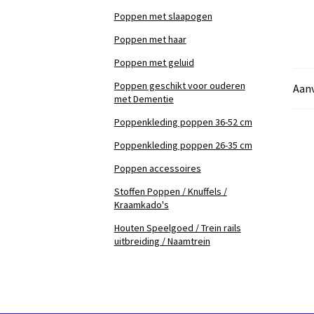
Poppen met slaapogen
Poppen met haar
Poppen met geluid
Poppen geschikt voor ouderen
Aanv
met Dementie
Poppenkleding poppen 36-52 cm
Poppenkleding poppen 26-35 cm
Poppen accessoires
Stoffen Poppen / Knuffels /
Kraamkado's
Houten Speelgoed / Trein rails
uitbreiding / Naamtrein