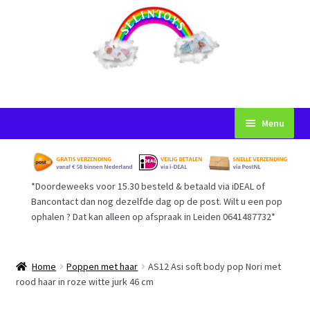
Ga
Ga
Menu
door
naar
naar
de
Startpagina
navigatie
inhoud
*Doordeweeks voor 15.30 besteld & betaald via iDEAL of
Voorwaarden
Bancontact dan nog dezelfde dag op de post. Wilt u een pop
ophalen ? Dat kan alleen op afspraak in Leiden 0641487732*
Mijn Account
Afrekenen
Home
Poppen met haar
AS12 Asi soft body pop Nori met
rood haar in roze witte jurk 46 cm
Gastenboek