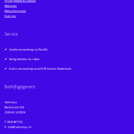
Privacybeleid & Cookies
Retouren
Retourformulier
Over ons
Service
✔ Snelle verzending via PostNL
✔ Veilig betalen via i-Deal
✔ Gratis verzending vanaf € 50 binnen Nederland
Bedrijfsgegevens
Selintoys
Bachstraat 532
2324 HC LEIDEN
T: 0641487732
E: info@selintoys.nl