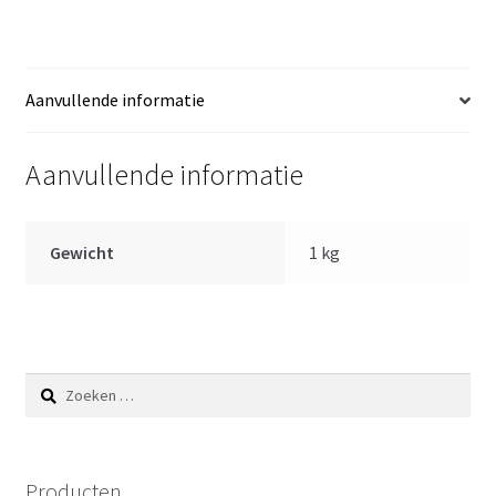
haar
in
roze
witte
Aanvullende informatie
jurk
46
Aanvullende informatie
cm
aantal
Gewicht
1 kg
Zoeken
naar:
Producten