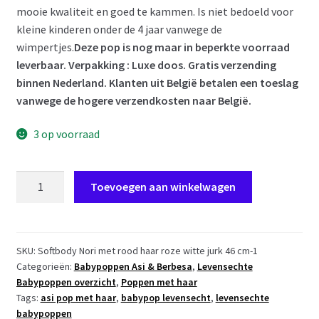
mooie kwaliteit en goed te kammen. Is niet bedoeld voor
kleine kinderen onder de 4 jaar vanwege de
wimpertjes.
Deze pop is nog maar in beperkte voorraad
leverbaar. Verpakking : Luxe doos. Gratis verzending
binnen Nederland. Klanten uit België betalen een toeslag
vanwege de hogere verzendkosten naar België.
3 op voorraad
AS12
Toevoegen aan winkelwagen
Asi
soft
body
pop
SKU:
Softbody Nori met rood haar roze witte jurk 46 cm-1
Categorieën:
Babypoppen Asi & Berbesa
,
Levensechte
Nori
Babypoppen overzicht
,
Poppen met haar
met
Tags:
asi pop met haar
,
babypop levensecht
,
levensechte
rood
babypoppen