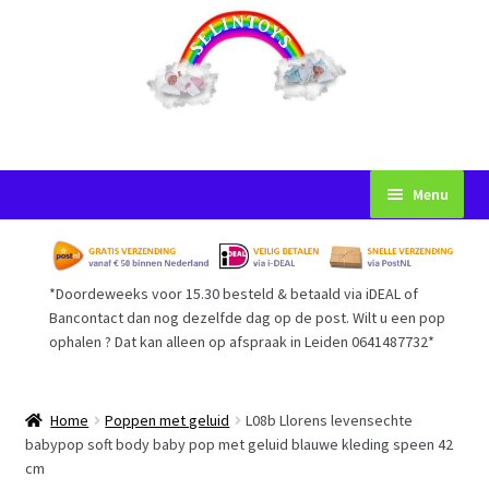
Ga
Ga
Menu
door
naar
naar
de
Startpagina
navigatie
inhoud
*Doordeweeks voor 15.30 besteld & betaald via iDEAL of
Voorwaarden
Bancontact dan nog dezelfde dag op de post. Wilt u een pop
ophalen ? Dat kan alleen op afspraak in Leiden 0641487732*
Mijn Account
Afrekenen
Home
Poppen met geluid
L08b Llorens levensechte
babypop soft body baby pop met geluid blauwe kleding speen 42
cm
Gastenboek