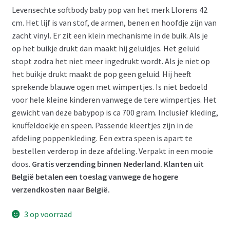
Levensechte softbody baby pop van het merk Llorens 42
was:
is:
cm. Het lijf is van stof, de armen, benen en hoofdje zijn van
€ 72,95.
€ 65,00.
zacht vinyl. Er zit een klein mechanisme in de buik. Als je
op het buikje drukt dan maakt hij geluidjes. Het geluid
stopt zodra het niet meer ingedrukt wordt. Als je niet op
het buikje drukt maakt de pop geen geluid. Hij heeft
sprekende blauwe ogen met wimpertjes. Is niet bedoeld
voor hele kleine kinderen vanwege de tere wimpertjes. Het
gewicht van deze babypop is ca 700 gram. Inclusief kleding,
knuffeldoekje en speen. Passende kleertjes zijn in de
afdeling poppenkleding. Een extra speen is apart te
bestellen verderop in deze afdeling. Verpakt in een mooie
doos.
Gratis verzending binnen Nederland. Klanten uit
België betalen een toeslag vanwege de hogere
verzendkosten naar België.
3 op voorraad