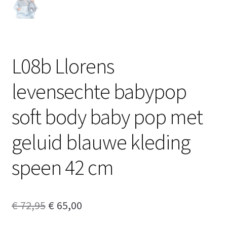
L08b Llorens
levensechte babypop
soft body baby pop met
geluid blauwe kleding
speen 42 cm
Oorspronkelijke
Huidige
€
72,95
€
65,00
prijs
prijs