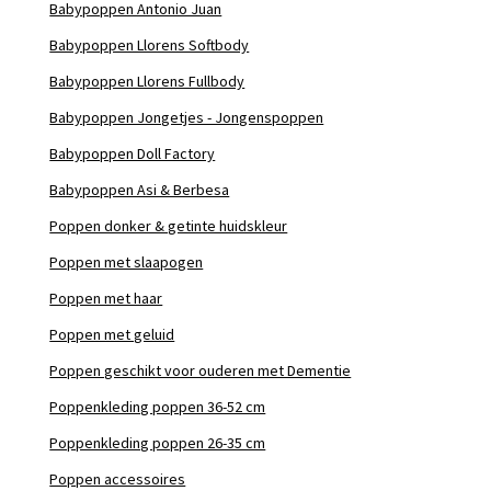
Babypoppen Antonio Juan
Babypoppen Llorens Softbody
Babypoppen Llorens Fullbody
Babypoppen Jongetjes - Jongenspoppen
Babypoppen Doll Factory
Babypoppen Asi & Berbesa
Poppen donker & getinte huidskleur
Poppen met slaapogen
Poppen met haar
Poppen met geluid
Poppen geschikt voor ouderen met Dementie
Poppenkleding poppen 36-52 cm
Poppenkleding poppen 26-35 cm
Poppen accessoires