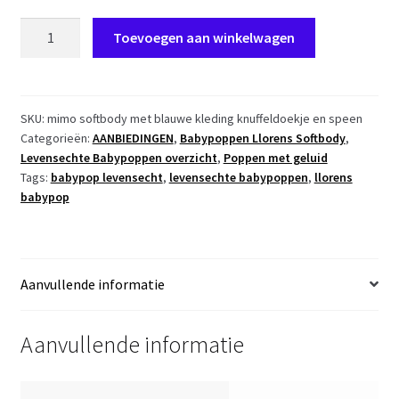
L08b
Toevoegen aan winkelwagen
Llorens
levensechte
babypop
soft
SKU:
mimo softbody met blauwe kleding knuffeldoekje en speen
Categorieën:
AANBIEDINGEN
,
Babypoppen Llorens Softbody
,
body
Levensechte Babypoppen overzicht
,
Poppen met geluid
baby
Tags:
babypop levensecht
,
levensechte babypoppen
,
llorens
pop
babypop
met
geluid
blauwe
kleding
Aanvullende informatie
speen
42
Aanvullende informatie
cm
aantal