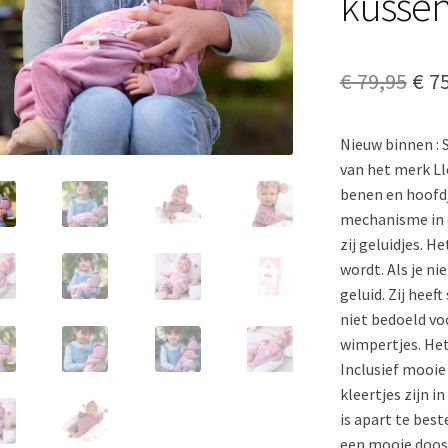
kussen
Oor
€
79,95
€
75
prij
Nieuw binnen :
was
van het merk Llo
€ 79
benen en hoofdje
mechanisme in d
zij geluidjes. H
wordt. Als je n
geluid. Zij hee
niet bedoeld vo
wimpertjes. Het
Inclusief mooie
kleertjes zijn i
is apart te best
een mooie doos