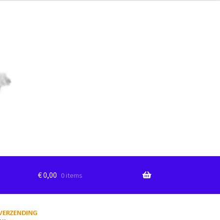
€
0,00
0 items