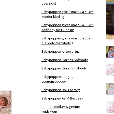
overzicht
Babypoppen grote maat v.a 50 cm
zonder kleding
Babypoppen grote maat v.a 50 cm
softbody met kleding
Babypoppen grote maat v.a 50 cm
full body met kleding
Babypoppen Antonio Juan
Babypoppen Llorens Softbody
Babypoppen Llorens Fullbody
Babypoppen Jongetjes -
Jongenspoppen
Babypoppen Doll Factory
Babypoppen Asi & Berbesa
Poppen donker & getinte
huidskleur