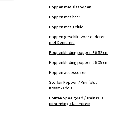
Poppen met slaapogen
Poppen met haar
Poppen met geluid
Poppen geschikt voor ouderen
met Dementie
Poppenkleding poppen 36-52 cm
Poppenkleding poppen 26-35 cm
Poppen accessoires
Stoffen Poppen / Knuffels /
Kraamkado's
Houten Speelgoed / Trein rails
uitbreiding / Naamtrein