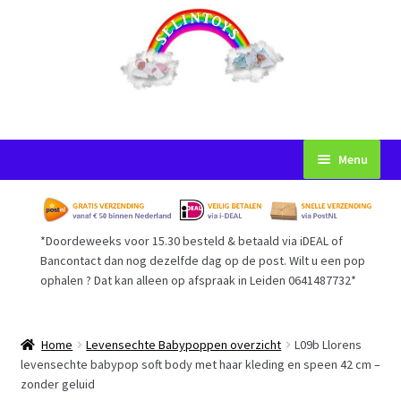
Ga
Ga
Menu
door
naar
naar
de
Startpagina
navigatie
inhoud
*Doordeweeks voor 15.30 besteld & betaald via iDEAL of
Voorwaarden
Bancontact dan nog dezelfde dag op de post. Wilt u een pop
ophalen ? Dat kan alleen op afspraak in Leiden 0641487732*
Mijn Account
Afrekenen
Home
Levensechte Babypoppen overzicht
L09b Llorens
levensechte babypop soft body met haar kleding en speen 42 cm –
zonder geluid
Gastenboek