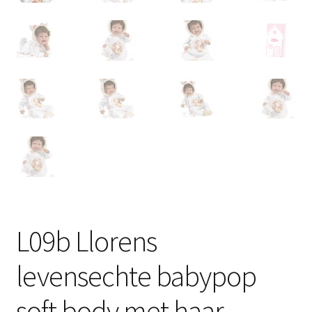
L09b Llorens
levensechte babypop
soft body met haar