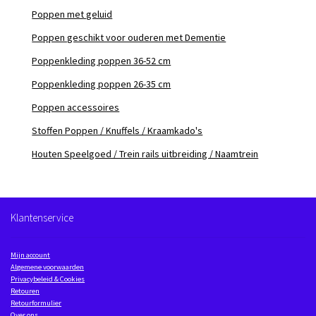
Poppen met geluid
Poppen geschikt voor ouderen met Dementie
Poppenkleding poppen 36-52 cm
Poppenkleding poppen 26-35 cm
Poppen accessoires
Stoffen Poppen / Knuffels / Kraamkado's
Houten Speelgoed / Trein rails uitbreiding / Naamtrein
Klantenservice
Mijn account
Algemene voorwaarden
Privacybeleid & Cookies
Retouren
Retourformulier
Over ons