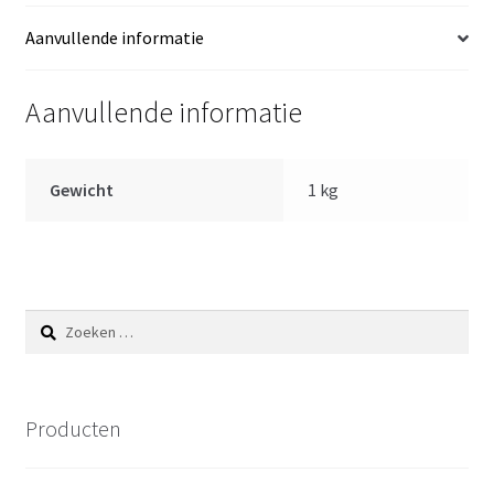
cm
Aanvullende informatie
-
zonder
Aanvullende informatie
geluid
aantal
Gewicht
1 kg
Zoeken
naar:
Producten