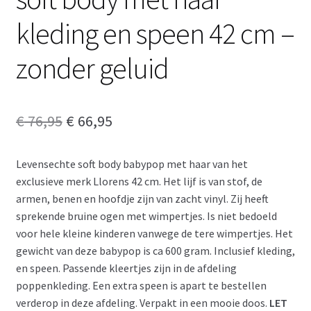
kleding en speen 42 cm –
zonder geluid
Oorspronkelijke
Huidige
€
76,95
€
66,95
prijs
prijs
Levensechte soft body babypop met haar van het
was:
is:
exclusieve merk Llorens 42 cm. Het lijf is van stof, de
€ 76,95.
€ 66,95.
armen, benen en hoofdje zijn van zacht vinyl. Zij heeft
sprekende bruine ogen met wimpertjes. Is niet bedoeld
voor hele kleine kinderen vanwege de tere wimpertjes. Het
gewicht van deze babypop is ca 600 gram. Inclusief kleding,
en speen. Passende kleertjes zijn in de afdeling
poppenkleding. Een extra speen is apart te bestellen
verderop in deze afdeling. Verpakt in een mooie doos.
LET