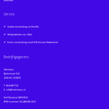
Service
✔ Snelle verzending via PostNL
✔ Veilig betalen via i-Deal
✔ Gratis verzending vanaf € 50 binnen Nederland
Bedrijfsgegevens
Selintoys
Bachstraat 532
2324 HC LEIDEN
T: 0641487732
E: info@selintoys.nl
KvK Rijnland 28093922
BTW-nummer: 812280209.B.01