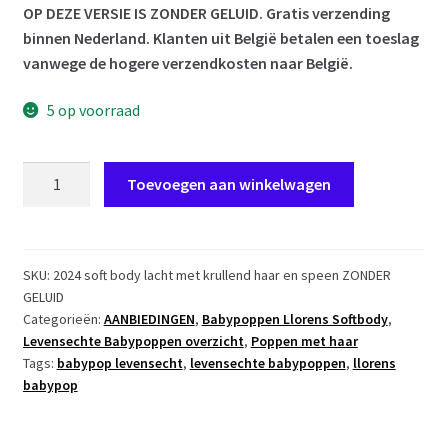
OP DEZE VERSIE IS ZONDER GELUID. Gratis verzending
binnen Nederland. Klanten uit België betalen een toeslag
vanwege de hogere verzendkosten naar België.
5 op voorraad
L09b
Toevoegen aan winkelwagen
Llorens
levensechte
babypop
soft
SKU:
2024 soft body lacht met krullend haar en speen ZONDER
GELUID
body
Categorieën:
AANBIEDINGEN
,
Babypoppen Llorens Softbody
,
met
Levensechte Babypoppen overzicht
,
Poppen met haar
haar
Tags:
babypop levensecht
,
levensechte babypoppen
,
llorens
kleding
babypop
en
speen
42