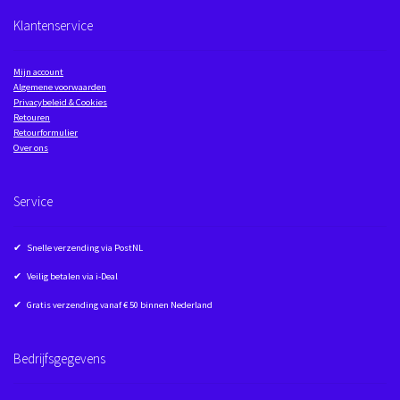
Klantenservice
Mijn account
Algemene voorwaarden
Privacybeleid & Cookies
Retouren
Retourformulier
Over ons
Service
✔ Snelle verzending via PostNL
✔ Veilig betalen via i-Deal
✔ Gratis verzending vanaf € 50 binnen Nederland
Bedrijfsgegevens