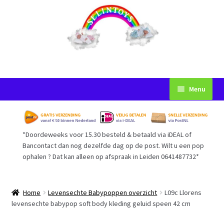
Ga
Ga
Menu
door
naar
naar
de
Startpagina
navigatie
inhoud
*Doordeweeks voor 15.30 besteld & betaald via iDEAL of
Voorwaarden
Bancontact dan nog dezelfde dag op de post. Wilt u een pop
ophalen ? Dat kan alleen op afspraak in Leiden 0641487732*
Mijn Account
Afrekenen
Home
Levensechte Babypoppen overzicht
L09c Llorens
levensechte babypop soft body kleding geluid speen 42 cm
Gastenboek