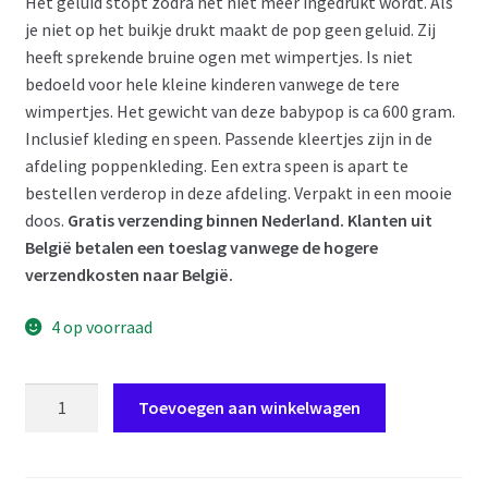
Het geluid stopt zodra het niet meer ingedrukt wordt. Als
je niet op het buikje drukt maakt de pop geen geluid. Zij
heeft sprekende bruine ogen met wimpertjes. Is niet
bedoeld voor hele kleine kinderen vanwege de tere
wimpertjes. Het gewicht van deze babypop is ca 600 gram.
Inclusief kleding en speen. Passende kleertjes zijn in de
afdeling poppenkleding. Een extra speen is apart te
bestellen verderop in deze afdeling. Verpakt in een mooie
doos.
Gratis verzending binnen Nederland. Klanten uit
België betalen een toeslag vanwege de hogere
verzendkosten naar België.
4 op voorraad
L09c
Toevoegen aan winkelwagen
Llorens
levensechte
babypop