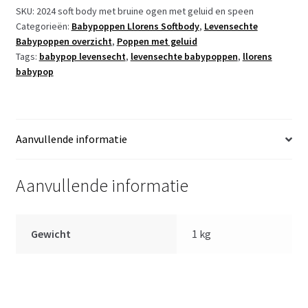
soft
SKU:
2024 soft body met bruine ogen met geluid en speen
Categorieën:
Babypoppen Llorens Softbody
,
Levensechte
body
Babypoppen overzicht
,
Poppen met geluid
kleding
Tags:
babypop levensecht
,
levensechte babypoppen
,
llorens
geluid
babypop
speen
42
cm
aantal
Aanvullende informatie
Aanvullende informatie
Gewicht
1 kg