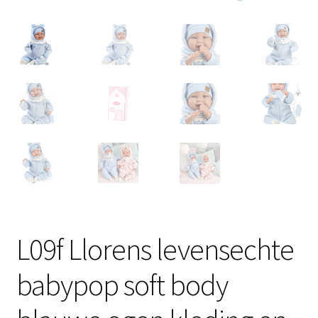
L09f Llorens levensechte
babypop soft body