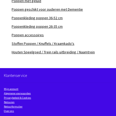
Poppen met geluid
Poppen geschikt voor ouderen met Dementie
Poppenkleding poppen 36-52 cm
Poppenkleding poppen 26-35 cm
Poppen accessoires
Stoffen Poppen / Knuffels / Kraamkado's
Houten Speelgoed / Trein rails uitbreiding / Naamtrein
Klantenservice
Mijn account
Algemene voorwaarden
Privacybeleid & Cookies
Retouren
Retourformulier
Over ons