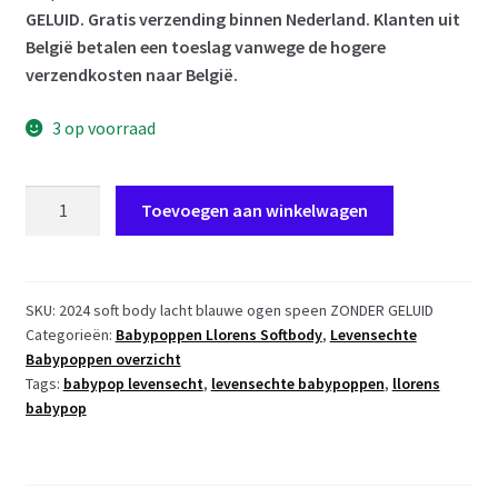
GELUID. Gratis verzending binnen Nederland. Klanten uit
België betalen een toeslag vanwege de hogere
verzendkosten naar België.
3 op voorraad
L09f
Toevoegen aan winkelwagen
Llorens
levensechte
babypop
soft
SKU:
2024 soft body lacht blauwe ogen speen ZONDER GELUID
Categorieën:
Babypoppen Llorens Softbody
,
Levensechte
body
Babypoppen overzicht
blauwe
Tags:
babypop levensecht
,
levensechte babypoppen
,
llorens
ogen
babypop
kleding
en
speen