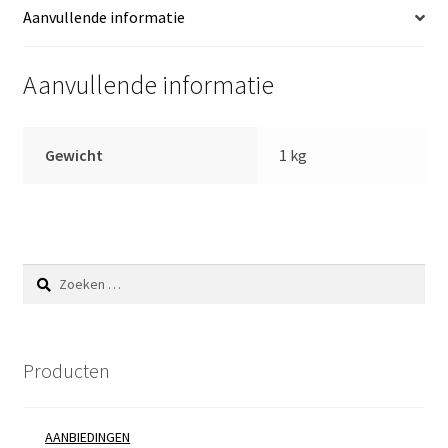
42
Aanvullende informatie
cm
-
Aanvullende informatie
zonder
geluid
aantal
Gewicht
1 kg
Zoeken
naar:
Producten
AANBIEDINGEN