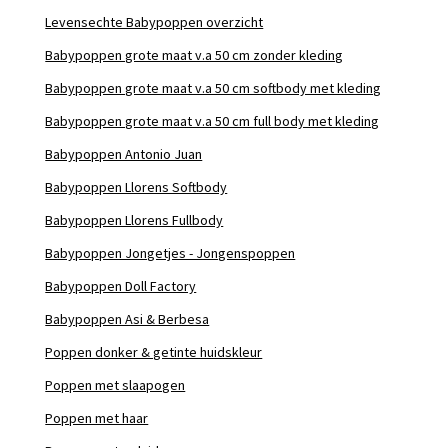
Levensechte Babypoppen overzicht
Babypoppen grote maat v.a 50 cm zonder kleding
Babypoppen grote maat v.a 50 cm softbody met kleding
Babypoppen grote maat v.a 50 cm full body met kleding
Babypoppen Antonio Juan
Babypoppen Llorens Softbody
Babypoppen Llorens Fullbody
Babypoppen Jongetjes - Jongenspoppen
Babypoppen Doll Factory
Babypoppen Asi & Berbesa
Poppen donker & getinte huidskleur
Poppen met slaapogen
Poppen met haar