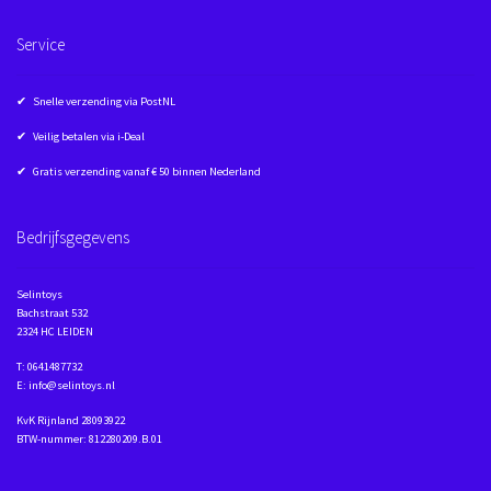
Service
✔ Snelle verzending via PostNL
✔ Veilig betalen via i-Deal
✔ Gratis verzending vanaf € 50 binnen Nederland
Bedrijfsgegevens
Selintoys
Bachstraat 532
2324 HC LEIDEN
T: 0641487732
E: info@selintoys.nl
KvK Rijnland 28093922
BTW-nummer: 812280209.B.01