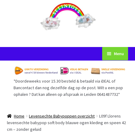
Ga
Ga
Menu
door
naar
naar
de
Startpagina
navigatie
inhoud
*Doordeweeks voor 15.30 besteld & betaald via iDEAL of
Voorwaarden
Bancontact dan nog dezelfde dag op de post. Wilt u een pop
ophalen ? Dat kan alleen op afspraak in Leiden 0641487732*
Mijn Account
Afrekenen
Home
Levensechte Babypoppen overzicht
L09f Llorens
levensechte babypop soft body blauwe ogen kleding en speen 42
cm – zonder geluid
Gastenboek