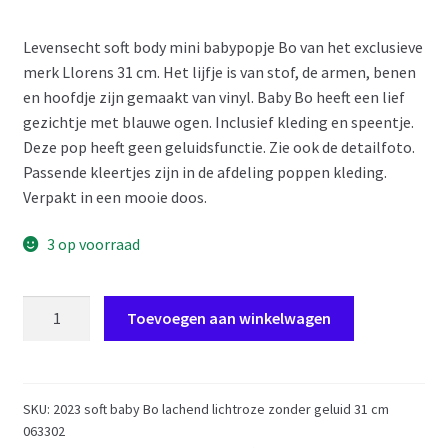
Levensecht soft body mini babypopje Bo van het exclusieve
merk Llorens 31 cm. Het lijfje is van stof, de armen, benen
en hoofdje zijn gemaakt van vinyl. Baby Bo heeft een lief
gezichtje met blauwe ogen. Inclusief kleding en speentje.
Deze pop heeft geen geluidsfunctie. Zie ook de detailfoto.
Passende kleertjes zijn in de afdeling poppen kleding.
Verpakt in een mooie doos.
3 op voorraad
L15g
Toevoegen aan winkelwagen
Llorens
babypopje
soft
body
SKU:
2023 soft baby Bo lachend lichtroze zonder geluid 31 cm
063302
baby