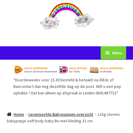
Ga
Ga
Menu
door
naar
naar
de
Startpagina
navigatie
inhoud
*Doordeweeks voor 15.30 besteld & betaald via iDEAL of
Voorwaarden
Bancontact dan nog dezelfde dag op de post. Wilt u een pop
ophalen ? Dat kan alleen op afspraak in Leiden 0641487732*
Mijn Account
Afrekenen
Home
Levensechte Babypoppen overzicht
L15g Llorens
babypopje soft body baby Bo met kleding 31 cm
Gastenboek