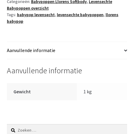
Categorieën:
Babypoppen Llorens Softbody
,
Levensechte
Bo
Babypoppen overzicht
met
Tags:
babypop levensecht
,
levensechte babypoppen
,
llorens
kleding
babypop
31
cm
aantal
Aanvullende informatie
Aanvullende informatie
Gewicht
1 kg
Zoeken
naar: