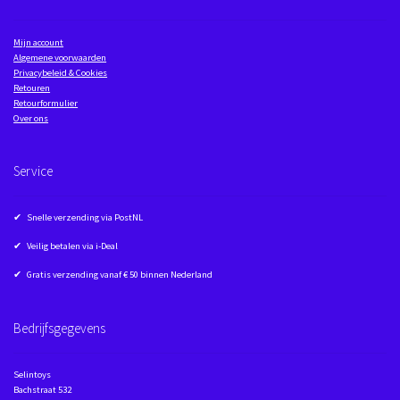
Mijn account
Algemene voorwaarden
Privacybeleid & Cookies
Retouren
Retourformulier
Over ons
Service
✔ Snelle verzending via PostNL
✔ Veilig betalen via i-Deal
✔ Gratis verzending vanaf € 50 binnen Nederland
Bedrijfsgegevens
Selintoys
Bachstraat 532