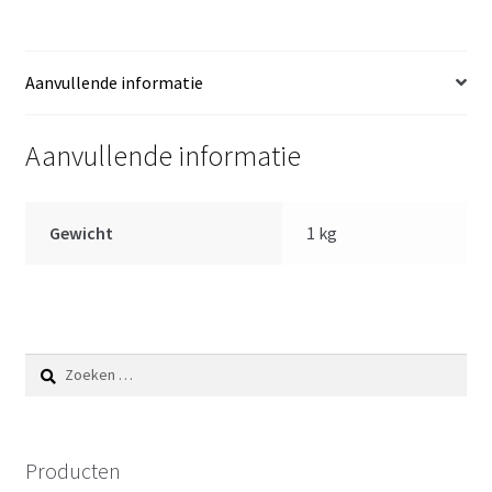
en
speen
38
Aanvullende informatie
cm
aantal
Aanvullende informatie
Gewicht
1 kg
Zoeken
naar:
Producten