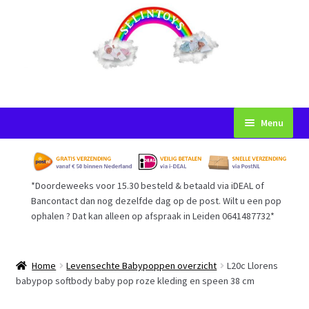
Ga
Ga
Menu
door
naar
naar
de
Startpagina
navigatie
inhoud
*Doordeweeks voor 15.30 besteld & betaald via iDEAL of
Voorwaarden
Bancontact dan nog dezelfde dag op de post. Wilt u een pop
ophalen ? Dat kan alleen op afspraak in Leiden 0641487732*
Mijn Account
Afrekenen
Home
Levensechte Babypoppen overzicht
L20c Llorens
babypop softbody baby pop roze kleding en speen 38 cm
Gastenboek