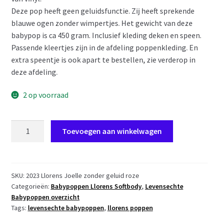
Deze pop heeft geen geluidsfunctie. Zij heeft sprekende
blauwe ogen zonder wimpertjes. Het gewicht van deze
babypop is ca 450 gram. Inclusief kleding deken en speen.
Passende kleertjes zijn in de afdeling poppenkleding. En
extra speentje is ook apart te bestellen, zie verderop in
deze afdeling.
2 op voorraad
L20c
Toevoegen aan winkelwagen
Llorens
babypop
softbody
baby
SKU:
2023 Llorens Joelle zonder geluid roze
Categorieën:
Babypoppen Llorens Softbody
,
Levensechte
pop
Babypoppen overzicht
roze
Tags:
levensechte babypoppen
,
llorens poppen
kleding