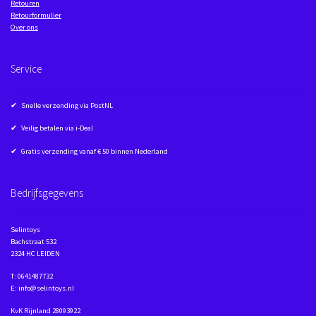
Retouren
Retourformulier
Over ons
Service
✔ Snelle verzending via PostNL
✔ Veilig betalen via i-Deal
✔ Gratis verzending vanaf € 50 binnen Nederland
Bedrijfsgegevens
Selintoys
Bachstraat 532
2324 HC LEIDEN
T: 0641487732
E: info@selintoys.nl
KvK Rijnland 28093922