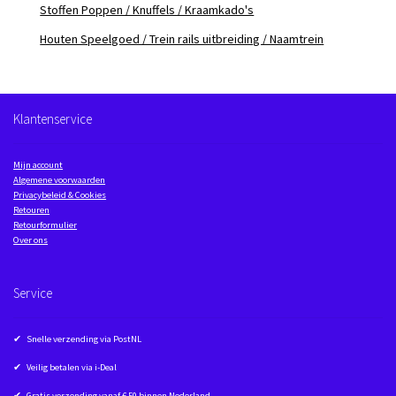
Stoffen Poppen / Knuffels / Kraamkado's
Houten Speelgoed / Trein rails uitbreiding / Naamtrein
Klantenservice
Mijn account
Algemene voorwaarden
Privacybeleid & Cookies
Retouren
Retourformulier
Over ons
Service
✔ Snelle verzending via PostNL
✔ Veilig betalen via i-Deal
✔ Gratis verzending vanaf € 50 binnen Nederland