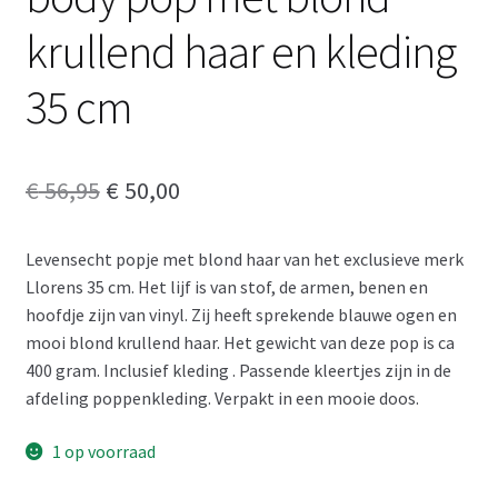
krullend haar en kleding
35 cm
Oorspronkelijke
Huidige
€
56,95
€
50,00
prijs
prijs
Levensecht popje met blond haar van het exclusieve merk
was:
is:
Llorens 35 cm. Het lijf is van stof, de armen, benen en
€ 56,95.
€ 50,00.
hoofdje zijn van vinyl. Zij heeft sprekende blauwe ogen en
mooi blond krullend haar. Het gewicht van deze pop is ca
400 gram. Inclusief kleding . Passende kleertjes zijn in de
afdeling poppenkleding. Verpakt in een mooie doos.
1 op voorraad