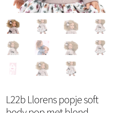
L22b Llorens popje soft
body pop met blond