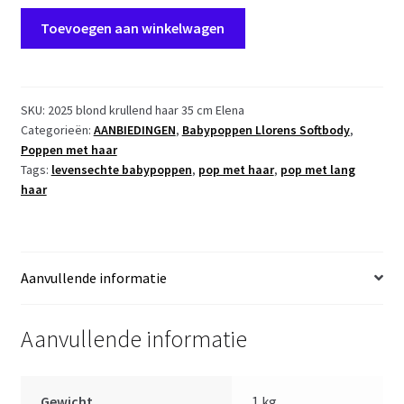
L22b
Toevoegen aan winkelwagen
Llorens
popje
soft
body
SKU:
2025 blond krullend haar 35 cm Elena
Categorieën:
AANBIEDINGEN
,
Babypoppen Llorens Softbody
,
pop
Poppen met haar
met
Tags:
levensechte babypoppen
,
pop met haar
,
pop met lang
blond
haar
krullend
haar
en
kleding
Aanvullende informatie
35
cm
Aanvullende informatie
aantal
Gewicht
1 kg