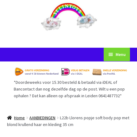
Ga
Ga
Menu
door
naar
naar
de
Startpagina
navigatie
inhoud
*Doordeweeks voor 15.30 besteld & betaald via iDEAL of
Voorwaarden
Bancontact dan nog dezelfde dag op de post. Wilt u een pop
ophalen ? Dat kan alleen op afspraak in Leiden 0641487732*
Mijn Account
Afrekenen
Home
AANBIEDINGEN
L22b Llorens popje soft body pop met
blond krullend haar en kleding 35 cm
Gastenboek