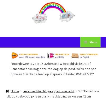
Ga
Ga
Menu
door
naar
naar
de
Startpagina
navigatie
inhoud
*Doordeweeks voor 15.30 besteld & betaald via iDEAL of
Voorwaarden
Bancontact dan nog dezelfde dag op de post. Wilt u een pop
ophalen ? Dat kan alleen op afspraak in Leiden 0641487732*
Mijn Account
Afrekenen
Home
Levensechte Babypoppen overzicht
SB03b Berbesa
fullbody babypop jongen blank met kleding en kussen 42 cm
Gastenboek