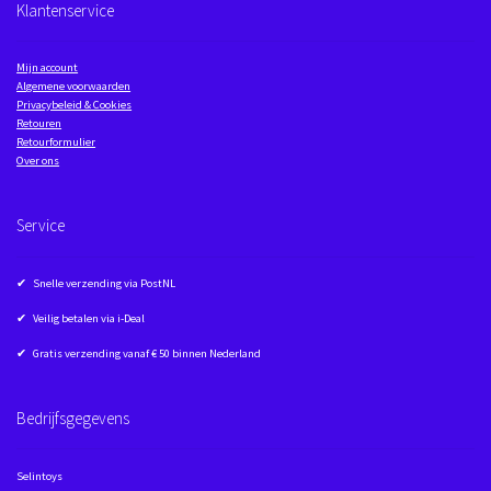
Klantenservice
Mijn account
Algemene voorwaarden
Privacybeleid & Cookies
Retouren
Retourformulier
Over ons
Service
✔ Snelle verzending via PostNL
✔ Veilig betalen via i-Deal
✔ Gratis verzending vanaf € 50 binnen Nederland
Bedrijfsgegevens
Selintoys