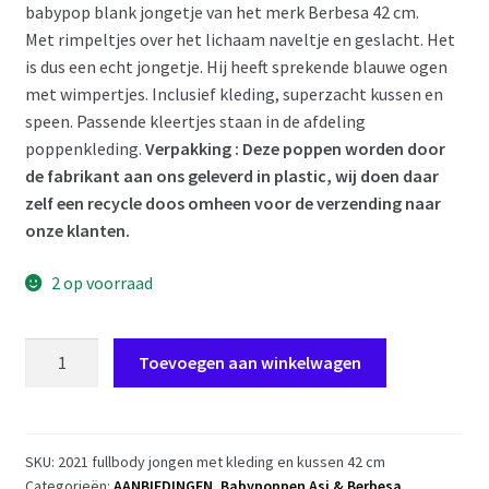
babypop blank jongetje van het merk Berbesa 42 cm.
€ 59,95.
€ 50,00.
Met rimpeltjes over het lichaam naveltje en geslacht. Het
is dus een echt jongetje. Hij heeft sprekende blauwe ogen
met wimpertjes. Inclusief kleding, superzacht kussen en
speen. Passende kleertjes staan in de afdeling
poppenkleding.
Verpakking : Deze poppen worden door
de fabrikant aan ons geleverd in plastic, wij doen daar
zelf een recycle doos omheen voor de verzending naar
onze klanten.
2 op voorraad
SB03b
Toevoegen aan winkelwagen
Berbesa
fullbody
babypop
jongen
SKU:
2021 fullbody jongen met kleding en kussen 42 cm
Categorieën:
AANBIEDINGEN
,
Babypoppen Asi & Berbesa
,
blank