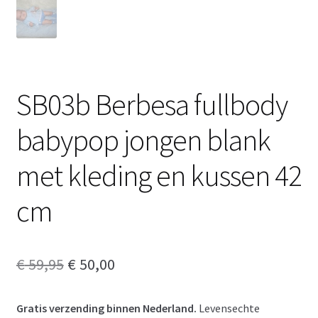
SB03b Berbesa fullbody
babypop jongen blank
met kleding en kussen 42
cm
Oorspronkelijke
Huidige
€
59,95
€
50,00
prijs
prijs
Gratis verzending binnen Nederland.
Levensechte
was:
is: