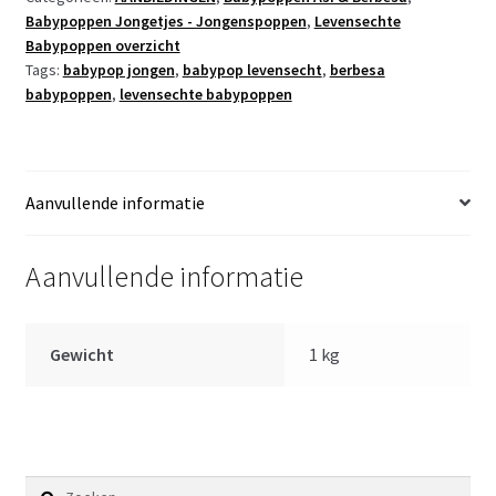
Babypoppen Jongetjes - Jongenspoppen
,
Levensechte
met
Babypoppen overzicht
kleding
Tags:
babypop jongen
,
babypop levensecht
,
berbesa
en
babypoppen
,
levensechte babypoppen
kussen
42
cm
aantal
Aanvullende informatie
Aanvullende informatie
Gewicht
1 kg
Zoeken