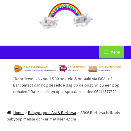
Ga
Ga
Menu
door
naar
naar
de
Startpagina
navigatie
inhoud
*Doordeweeks voor 15.30 besteld & betaald via iDEAL of
Voorwaarden
Bancontact dan nog dezelfde dag op de post. Wilt u een pop
ophalen ? Dat kan alleen op afspraak in Leiden 0641487732*
Mijn Account
Afrekenen
Home
Babypoppen Asi & Berbesa
SB06 Berbesa fullbody
babypop meisje donker met luier 42 cm
Gastenboek