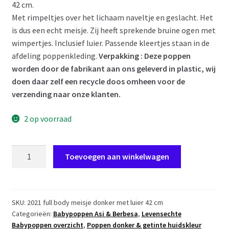
42 cm.
Met rimpeltjes over het lichaam naveltje en geslacht. Het
is dus een echt meisje. Zij heeft sprekende bruine ogen met
wimpertjes. Inclusief luier. Passende kleertjes staan in de
afdeling poppenkleding.
Verpakking : Deze poppen
worden door de fabrikant aan ons geleverd in plastic, wij
doen daar zelf een recycle doos omheen voor de
verzending naar onze klanten.
2 op voorraad
SB06
Toevoegen aan winkelwagen
Berbesa
fullbody
babypop
meisje
SKU:
2021 full body meisje donker met luier 42 cm
Categorieën:
Babypoppen Asi & Berbesa
,
Levensechte
donker
Babypoppen overzicht
,
Poppen donker & getinte huidskleur
met