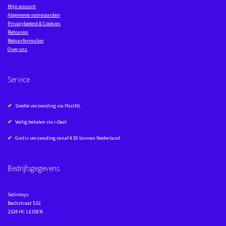
Mijn account
Algemene voorwaarden
Privacybeleid & Cookies
Retouren
Retourformulier
Over ons
Service
✔ Snelle verzending via PostNL
✔ Veilig betalen via i-Deal
✔ Gratis verzending vanaf € 50 binnen Nederland
Bedrijfsgegevens
Selintoys
Bachstraat 532
2324 HC LEIDEN