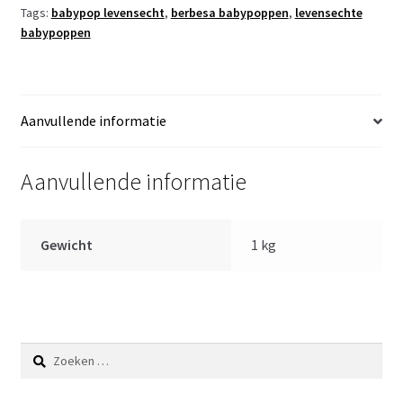
Tags:
babypop levensecht
,
berbesa babypoppen
,
levensechte
luier
babypoppen
42
cm
aantal
Aanvullende informatie
Aanvullende informatie
Gewicht
1 kg
Zoeken
naar: