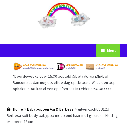
Ga
Ga
Menu
door
naar
naar
de
Startpagina
navigatie
inhoud
*Doordeweeks voor 15.30 besteld & betaald via iDEAL of
Voorwaarden
Bancontact dan nog dezelfde dag op de post. Wilt u een pop
ophalen ? Dat kan alleen op afspraak in Leiden 0641487732*
Mijn Account
Afrekenen
Home
Babypoppen Asi & Berbesa
uitverkocht SB12d
Berbesa soft body babypop met blond haar met geluid en kleding
en speen 42 cm
Gastenboek