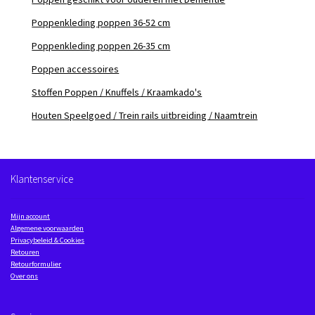
Poppenkleding poppen 36-52 cm
Poppenkleding poppen 26-35 cm
Poppen accessoires
Stoffen Poppen / Knuffels / Kraamkado's
Houten Speelgoed / Trein rails uitbreiding / Naamtrein
Klantenservice
Mijn account
Algemene voorwaarden
Privacybeleid & Cookies
Retouren
Retourformulier
Over ons