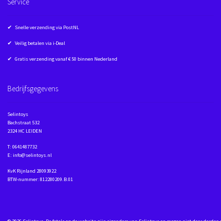
Service
✔ Snelle verzending via PostNL
✔ Veilig betalen via i-Deal
✔ Gratis verzending vanaf € 50 binnen Nederland
Bedrijfsgegevens
Selintoys
Bachstraat 532
2324 HC LEIDEN
T: 0641487732
E: info@selintoys.nl
KvK Rijnland 28093922
BTW-nummer: 812280209.B.01