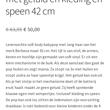
speen 42 cm
Oorspronkelijke
Huidige
€
63,95
€
50,00
prijs
prijs
Levensechte soft body babypop met lang haar van het
was:
is:
merk Berbesa maat 42 cm. Het lijf is van stof, de armen,
€ 63,95.
€ 50,00.
benen en hoofdje zijn gemaakt van soft vinyl. Er zit een
klein mechanisme in de buik. Als deze aanstaat dan gaat de
pop huilen en zegt mama. Ze stopt na 3x met huilen en
stopt zodra ze haar speentje krijgt. Het geluid kan ook uit.
Als je het slotje in het mechanisme doet of de batterij
eruit haalt maakt ze geen geluid. Zij heeft sprekende
blauwe ogen met wimpertjes. Inclusief kleding en speen.
De pop kan ook los zitten de ledematen zijn voorzichtig
draaibaar. Is niet bedoeld voor kleine kinderen onder de 4