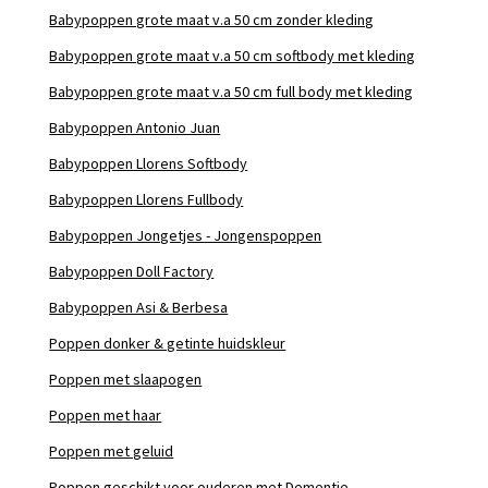
Babypoppen grote maat v.a 50 cm zonder kleding
Babypoppen grote maat v.a 50 cm softbody met kleding
Babypoppen grote maat v.a 50 cm full body met kleding
Babypoppen Antonio Juan
Babypoppen Llorens Softbody
Babypoppen Llorens Fullbody
Babypoppen Jongetjes - Jongenspoppen
Babypoppen Doll Factory
Babypoppen Asi & Berbesa
Poppen donker & getinte huidskleur
Poppen met slaapogen
Poppen met haar
Poppen met geluid
Poppen geschikt voor ouderen met Dementie