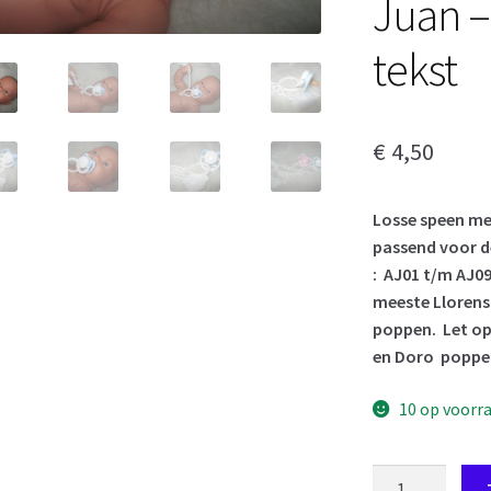
Juan –
tekst
€
4,50
Losse speen me
passend voor 
: AJ01 t/m AJ0
meeste Llorens
poppen. Let op 
en Doro
poppe
10 op voorr
Speen