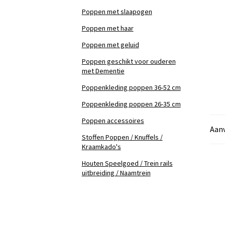
Poppen met slaapogen
Poppen met haar
Poppen met geluid
Poppen geschikt voor ouderen
met Dementie
Poppenkleding poppen 36-52 cm
Poppenkleding poppen 26-35 cm
Poppen accessoires
Aanv
Stoffen Poppen / Knuffels /
Kraamkado's
Houten Speelgoed / Trein rails
uitbreiding / Naamtrein