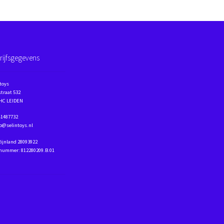
rijfsgegevens
toys
traat 532
 HC LEIDEN
41487732
fo@selintoys.nl
Rijnland 28093922
nummer: 812280209.B.01