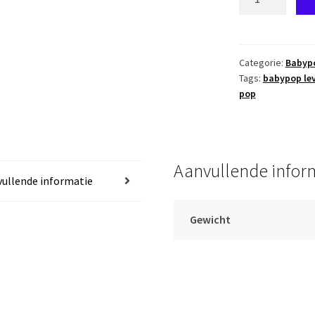
wit
-
lichtblauw
met
Categorie:
Babyp
Tags:
babypop le
speenketting
pop
passend
voor
babypoppen
Antonio
Aanvullende infor
Juan
ullende informatie
-
zie
omschrijving
Gewicht
tekst
aantal