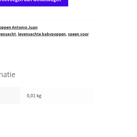
oppen Antonio Juan
vensecht
,
levensechte babypoppen
,
speen voor
matie
0,01 kg