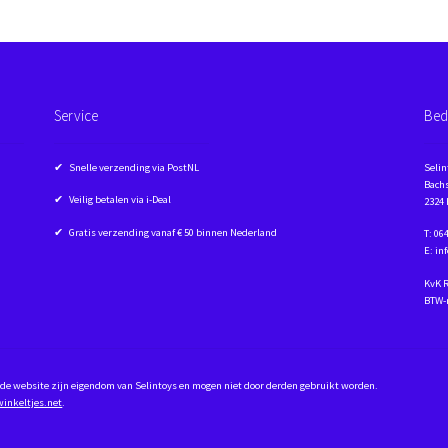
Service
Bed
✔ Snelle verzending via PostNL
Selin
Bachs
✔ Veilig betalen via i-Deal
2324
✔ Gratis verzending vanaf € 50 binnen Nederland
T: 06
E: in
KvK 
BTW-
op de website zijn eigendom van Selintoys en mogen niet door derden gebruikt worden.
winkeltjes.net
.