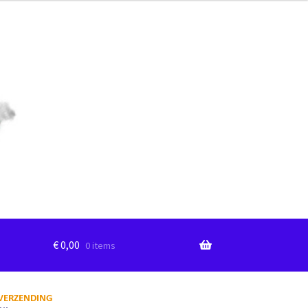
€
0,00
0 items