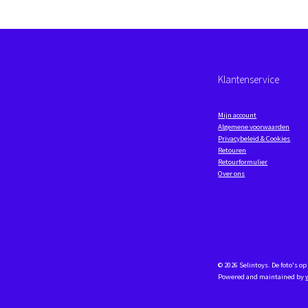
Klantenservice
Mijn account
Algemene voorwaarden
Privacybeleid & Cookies
Retouren
Retourformulier
Over ons
© 2026 Selintoys. De foto's 
Powered and maintained by