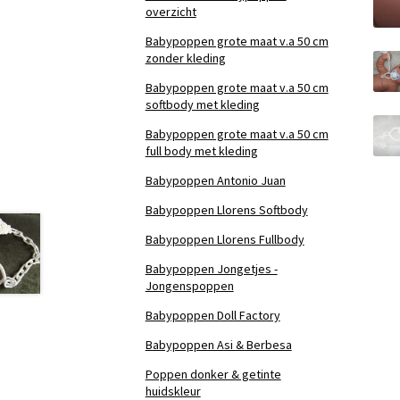
overzicht
Babypoppen grote maat v.a 50 cm
zonder kleding
Babypoppen grote maat v.a 50 cm
softbody met kleding
Babypoppen grote maat v.a 50 cm
full body met kleding
Babypoppen Antonio Juan
Babypoppen Llorens Softbody
Babypoppen Llorens Fullbody
Babypoppen Jongetjes -
Jongenspoppen
Babypoppen Doll Factory
Babypoppen Asi & Berbesa
Poppen donker & getinte
huidskleur