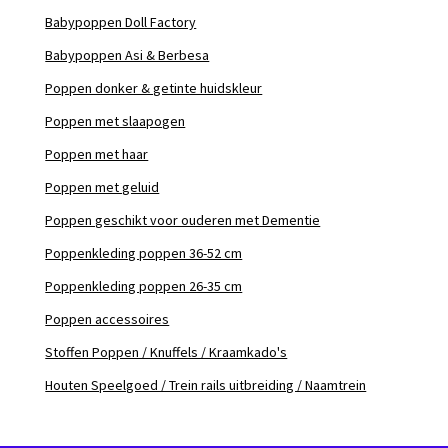
Babypoppen Doll Factory
Babypoppen Asi & Berbesa
Poppen donker & getinte huidskleur
Poppen met slaapogen
Poppen met haar
Poppen met geluid
Poppen geschikt voor ouderen met Dementie
Poppenkleding poppen 36-52 cm
Poppenkleding poppen 26-35 cm
Poppen accessoires
Stoffen Poppen / Knuffels / Kraamkado's
Houten Speelgoed / Trein rails uitbreiding / Naamtrein