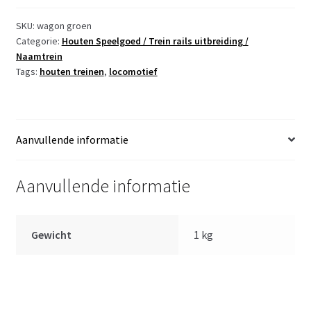
groen
aantal
SKU:
wagon groen
Categorie:
Houten Speelgoed / Trein rails uitbreiding /
Naamtrein
Tags:
houten treinen
,
locomotief
Aanvullende informatie
Aanvullende informatie
Gewicht
1 kg