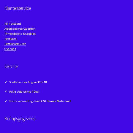
Klantenservice
Mijn account
Algemene voorwaarden
Privacybeleid & Cookies
Retouren
Retourformulier
Over ons
Service
✔ Snelle verzending via PostNL
✔ Veilig betalen via i-Deal
✔ Gratis verzending vanaf € 50 binnen Nederland
Bedrijfsgegevens