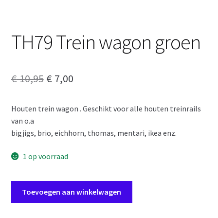
TH79 Trein wagon groen
Oorspronkelijke
Huidige
€
10,95
€
7,00
prijs
prijs
Houten trein wagon . Geschikt voor alle houten treinrails
was:
is:
van o.a
€ 10,95.
€ 7,00.
bigjigs, brio, eichhorn, thomas, mentari, ikea enz.
1 op voorraad
TH79
Toevoegen aan winkelwagen
Trein
wagon