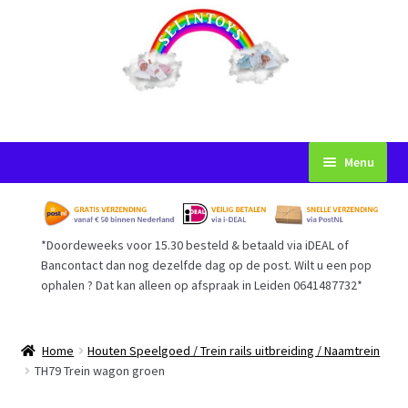
Ga
Ga
Menu
door
naar
naar
de
Startpagina
navigatie
inhoud
*Doordeweeks voor 15.30 besteld & betaald via iDEAL of
Voorwaarden
Bancontact dan nog dezelfde dag op de post. Wilt u een pop
ophalen ? Dat kan alleen op afspraak in Leiden 0641487732*
Mijn Account
Afrekenen
Home
Houten Speelgoed / Trein rails uitbreiding / Naamtrein
TH79 Trein wagon groen
Gastenboek