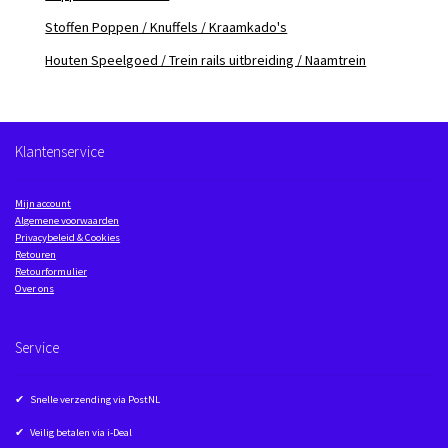
Stoffen Poppen / Knuffels / Kraamkado's
Houten Speelgoed / Trein rails uitbreiding / Naamtrein
Klantenservice
Mijn account
Algemene voorwaarden
Privacybeleid & Cookies
Retouren
Retourformulier
Over ons
Service
✔ Snelle verzending via PostNL
✔ Veilig betalen via i-Deal