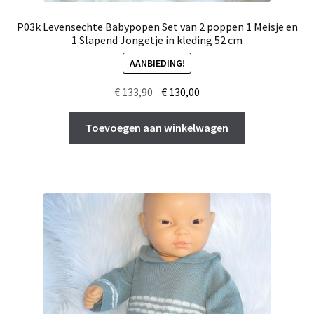
P03k Levensechte Babypopen Set van 2 poppen 1 Meisje en
1 Slapend Jongetje in kleding 52 cm
AANBIEDING!
Oorspronkelijke
Huidige
€
133,90
€
130,00
prijs
prijs
was:
is:
Toevoegen aan winkelwagen
€ 133,90.
€ 130,00.