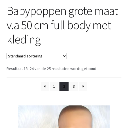
Babypoppen grote maat
Retouren
v.a 50 cm full body met
Over ons
kleding
Resultaat 13–24 van de 25 resultaten wordt getoond
1
2
3