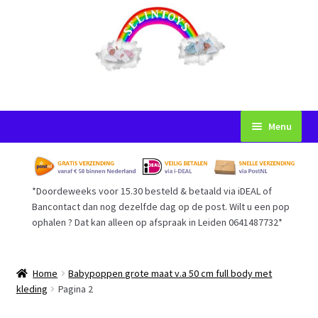
Ga
Ga
Menu
door
naar
naar
de
Startpagina
navigatie
inhoud
*Doordeweeks voor 15.30 besteld & betaald via iDEAL of
Voorwaarden
Bancontact dan nog dezelfde dag op de post. Wilt u een pop
ophalen ? Dat kan alleen op afspraak in Leiden 0641487732*
Mijn Account
Afrekenen
Home
Babypoppen grote maat v.a 50 cm full body met
kleding
Pagina 2
Gastenboek