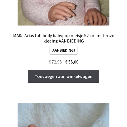
MA0a Arias full body babypop meisje 52 cm met roze
kleding AANBIEDING
AANBIEDING!
Oorspronkelijke
Huidige
€
72,95
€
55,00
prijs
prijs
was:
is:
Toevoegen aan winkelwagen
€ 72,95.
€ 55,00.