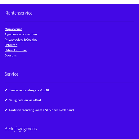
Klantenservice
Mijn account
Algemene voorwaarden
Privacybeleid & Cookies
Retouren
Retourformulier
Over ons
Service
✔ Snelle verzending via PostNL
✔ Veilig betalen via i-Deal
✔ Gratis verzending vanaf € 50 binnen Nederland
Bedrijfsgegevens