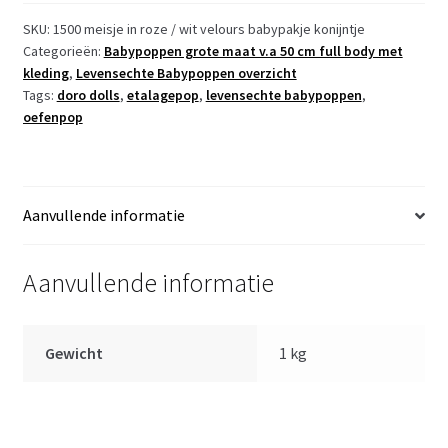
Newborn
Meisje
SKU:
1500 meisje in roze / wit velours babypakje konijntje
Categorieën:
Babypoppen grote maat v.a 50 cm full body met
fullbody
kleding
,
Levensechte Babypoppen overzicht
blank
Tags:
doro dolls
,
etalagepop
,
levensechte babypoppen
,
52
oefenpop
cm
in
velours
pakje
Aanvullende informatie
roze
aantal
Aanvullende informatie
Gewicht
1 kg