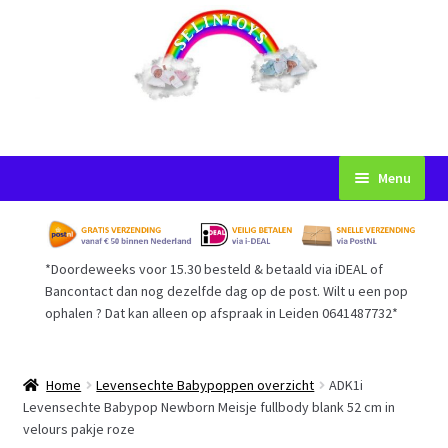
Ga
Ga
Menu
door
naar
naar
de
Startpagina
navigatie
inhoud
*Doordeweeks voor 15.30 besteld & betaald via iDEAL of
Voorwaarden
Bancontact dan nog dezelfde dag op de post. Wilt u een pop
ophalen ? Dat kan alleen op afspraak in Leiden 0641487732*
Mijn Account
Afrekenen
Home
Levensechte Babypoppen overzicht
ADK1i
Levensechte Babypop Newborn Meisje fullbody blank 52 cm in
velours pakje roze
Gastenboek