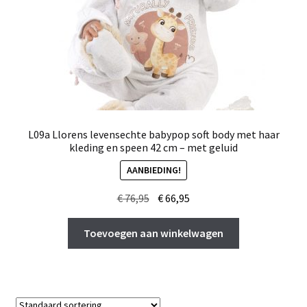
L09a Llorens levensechte babypop soft body met haar
kleding en speen 42 cm – met geluid
AANBIEDING!
Oorspronkelijke
Huidige
€
76,95
€
66,95
prijs
prijs
was:
is:
Toevoegen aan winkelwagen
€ 76,95.
€ 66,95.