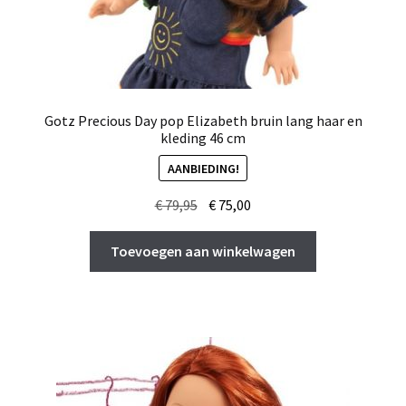
Gotz Precious Day pop Elizabeth bruin lang haar en
kleding 46 cm
AANBIEDING!
Oorspronkelijke
Huidige
€
79,95
€
75,00
prijs
prijs
was:
is:
Toevoegen aan winkelwagen
€ 79,95.
€ 75,00.