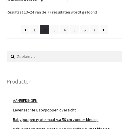
Resultaat 13–24 van de 77 resultaten wordt getoond
1
2
3
4
5
6
7
Zoeken
naar:
Producten
AANBIEDINGEN
Levensechte Babypoppen overzicht
Babypoppen grote maat v.a 50 cm zonder kleding
Babypoppen grote maat v.a 50 cm softbody met kleding