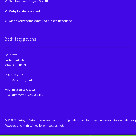
✔ Snelle verzending via PostNL
✔ Veilig betalen via i-Deal
✔ Gratis verzending vanaf € 50 binnen Nederland
Bedrijfsgegevens
Selintoys
Bachstraat 532
2324 HC LEIDEN
T: 0641487732
E: info@selintoys.nl
KvK Rijnland 28093922
BTW-nummer: 812280209.B.01
© 2025 Selintoys. De foto's op de website zijn eigendom van Selintoys en mogen niet door derden
Powered and maintained by
winkeltjes.net
.