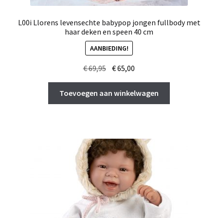
L00i Llorens levensechte babypop jongen fullbody met
haar deken en speen 40 cm
AANBIEDING!
Oorspronkelijke
Huidige
€
69,95
€
65,00
prijs
prijs
was:
is:
Toevoegen aan winkelwagen
€ 69,95.
€ 65,00.