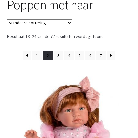
Poppen met haar
Retouren
Over ons
Resultaat 13–24 van de 77 resultaten wordt getoond
1
2
3
4
5
6
7