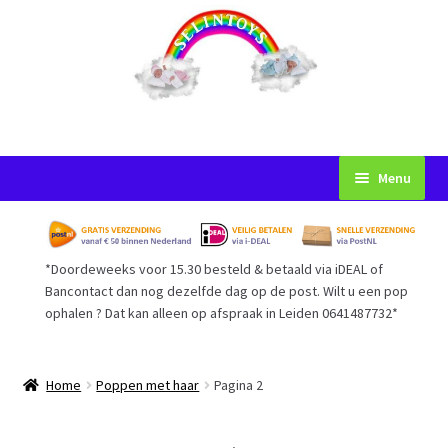
Ga
Ga
Menu
door
naar
naar
de
Startpagina
navigatie
inhoud
*Doordeweeks voor 15.30 besteld & betaald via iDEAL of
Voorwaarden
Bancontact dan nog dezelfde dag op de post. Wilt u een pop
ophalen ? Dat kan alleen op afspraak in Leiden 0641487732*
Mijn Account
Afrekenen
Home
Poppen met haar
Pagina 2
Gastenboek