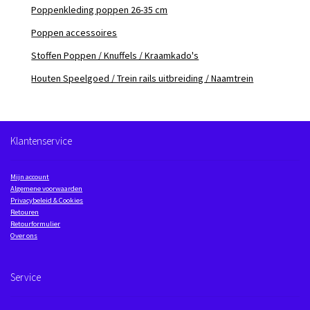
Poppenkleding poppen 26-35 cm
Poppen accessoires
Stoffen Poppen / Knuffels / Kraamkado's
Houten Speelgoed / Trein rails uitbreiding / Naamtrein
Klantenservice
Mijn account
Algemene voorwaarden
Privacybeleid & Cookies
Retouren
Retourformulier
Over ons
Service