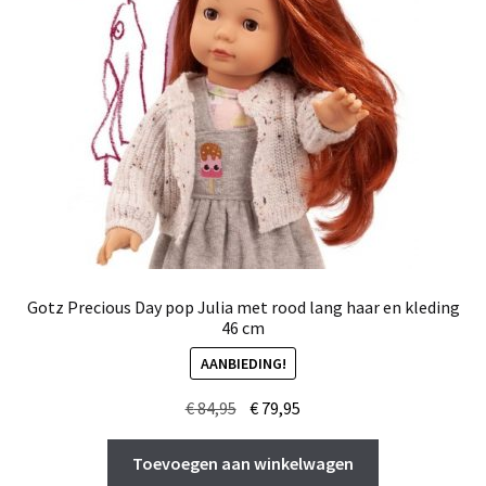
Gotz Precious Day pop Julia met rood lang haar en kleding
46 cm
AANBIEDING!
Oorspronkelijke
Huidige
€
84,95
€
79,95
prijs
prijs
was:
is:
Toevoegen aan winkelwagen