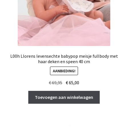
L00h Llorens levensechte babypop meisje fullbody met
haar deken en speen 40 cm
AANBIEDING!
Oorspronkelijke
Huidige
€
69,95
€
65,00
prijs
prijs
was:
is:
Toevoegen aan winkelwagen
€ 69,95.
€ 65,00.