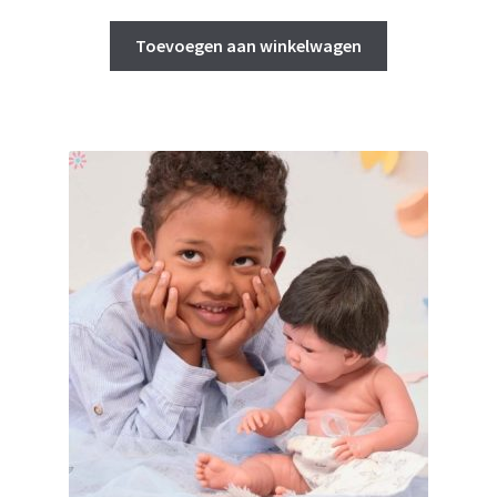
prijs
prijs
was:
is:
Toevoegen aan winkelwagen
€ 69,95.
€ 65,00.