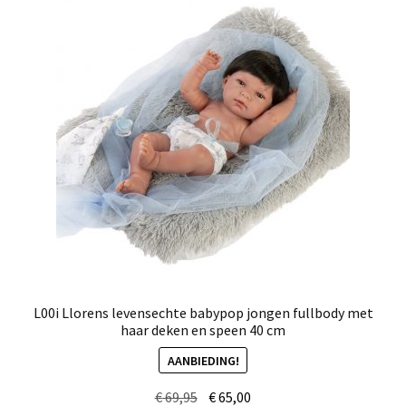
L00i Llorens levensechte babypop jongen fullbody met
haar deken en speen 40 cm
AANBIEDING!
Oorspronkelijke
Huidige
€
69,95
€
65,00