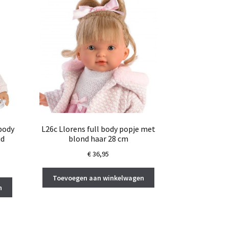
body
L26c Llorens full body popje met
id
blond haar 28 cm
€
36,95
Toevoegen aan winkelwagen
n