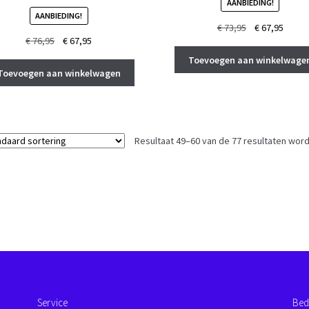
AANBIEDING!
AANBIEDING!
Oorspronkelij
Huidi
€
73,95
€
67,95
Oorspronkelijke
Huidige
€
76,95
€
67,95
prijs
prijs
prijs
prijs
was:
is:
Toevoegen aan winkelwage
was:
is:
€ 73,95.
€ 67,9
Toevoegen aan winkelwagen
€ 76,95.
€ 67,95.
Resultaat 49–60 van de 77 resultaten wor
Service
Bed