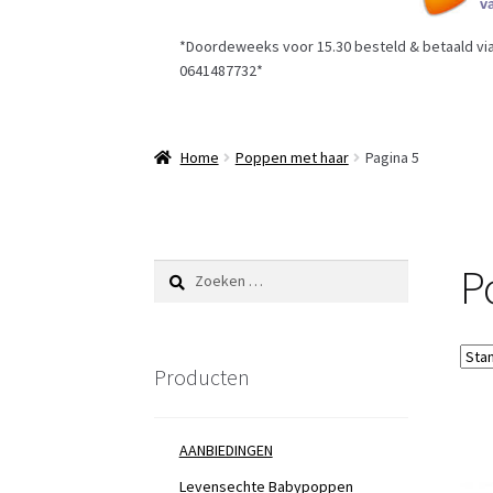
*Doordeweeks voor 15.30 besteld & betaald via 
0641487732*
Home
Poppen met haar
Pagina 5
P
Zoeken
naar:
Producten
AANBIEDINGEN
Levensechte Babypoppen