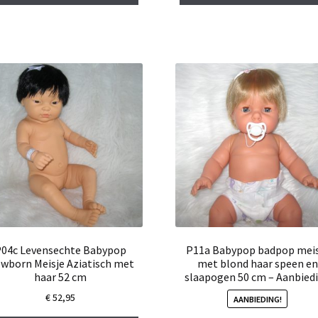
€ 36,95.
€ 25,00.
€ 36,95.
€ 25,0
04c Levensechte Babypop
P11a Babypop badpop meis
wborn Meisje Aziatisch met
met blond haar speen en
haar 52 cm
slaapogen 50 cm – Aanbied
€
52,95
AANBIEDING!