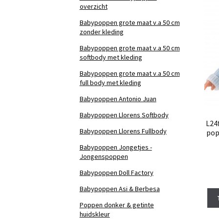
overzicht
Babypoppen grote maat v.a 50 cm
zonder kleding
Babypoppen grote maat v.a 50 cm
softbody met kleding
Babypoppen grote maat v.a 50 cm
full body met kleding
Babypoppen Antonio Juan
Babypoppen Llorens Softbody
L24
Babypoppen Llorens Fullbody
pop
Babypoppen Jongetjes -
Jongenspoppen
Babypoppen Doll Factory
Babypoppen Asi & Berbesa
Poppen donker & getinte
huidskleur