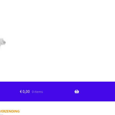
€
0,00
0 items