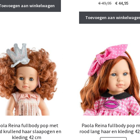
Oorspronkelij
Huidi
€
49,95
€
44,95
Toevoegen aan winkelwagen
prijs
prijs
was:
is:
Toevoegen aan winkelwage
€ 49,95.
€ 44,9
ola Reina fullbody pop met
Paola Reina fullbody pop 
d krullend haar slaapogen en
rood lang haar en kleding 4
kleding 42 cm