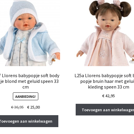
f Llorens babypopje soft body
L25a Llorens babypopje soft 
je blond met geluid speen 33
popje bruin haar met gelu
cm
kleding speen 33 cm
€
42,95
AANBIEDING!
Oorspronkelijke
Huidige
€
36,95
€
25,00
Toevoegen aan winkelwage
prijs
prijs
was:
is:
Toevoegen aan winkelwagen
€ 36,95.
€ 25,00.