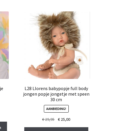
je
L28 Llorens babypopje full body
jongen popje jongetje met speen
30 cm
AANBIEDING!
ke
ge
Oorspronkelijke
Huidige
€
29,95
€
25,00
prijs
prijs
n