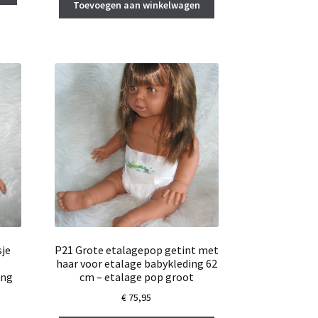
was:
is:
0.
Toevoegen aan winkelwagen
€ 29,95.
€ 25,00.
je
P21 Grote etalagepop getint met
haar voor etalage babykleding 62
ing
cm – etalage pop groot
€
75,95