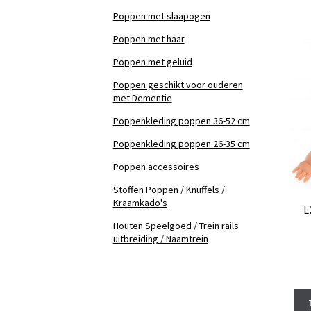
Poppen met slaapogen
Poppen met haar
Poppen met geluid
Poppen geschikt voor ouderen
met Dementie
Poppenkleding poppen 36-52 cm
Poppenkleding poppen 26-35 cm
Poppen accessoires
Stoffen Poppen / Knuffels /
Kraamkado's
L
Houten Speelgoed / Trein rails
uitbreiding / Naamtrein