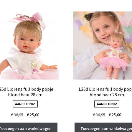
26d Llorens full body popje
L26d Llorens full body pop
blond haar 28 cm
blond haar 28 cm
AANBIEDING!
AANBIEDING!
Oorspronkelijke
Huidige
Oorspronkelij
Huidi
€
36,95
€
25,00
€
36,95
€
25,00
prijs
prijs
prijs
prijs
was:
is:
was:
is:
Toevoegen aan winkelwagen
Toevoegen aan winkelwage