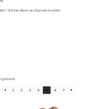
en ? Dat kan alleen op afspraak in Leiden
dt getoond
1
2
3
4
5
6
7