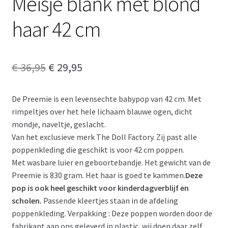
Meisje blank met blond
haar 42 cm
Oorspronkelijke
Huidige
€
36,95
€
29,95
prijs
prijs
De Preemie is een levensechte babypop van 42 cm. Met
was:
is:
rimpeltjes over het hele lichaam blauwe ogen, dicht
€ 36,95.
€ 29,95.
mondje, naveltje, geslacht.
Van het exclusieve merk The Doll Factory. Zij past alle
poppenkleding die geschikt is voor 42 cm poppen.
Met wasbare luier en geboortebandje. Het gewicht van de
Preemie is 830 gram. Het haar is goed te kammen.
Deze
pop is ook heel geschikt voor kinderdagverblijf en
scholen.
Passende kleertjes staan in de afdeling
poppenkleding. Verpakking : Deze poppen worden door de
fabrikant aan ons geleverd in plastic, wij doen daar zelf