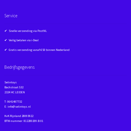
Service
✔ Snelle verzending via PostNL
✔ Veilig betalen via i-Deal
✔ Gratis verzending vanaf € 50 binnen Nederland
Bedrijfsgegevens
Selintoys
Bachstraat 532
2324 HC LEIDEN
T: 0641487732
E: info@selintoys.nl
KvK Rijnland 28093922
BTW-nummer: 812280209.B.01