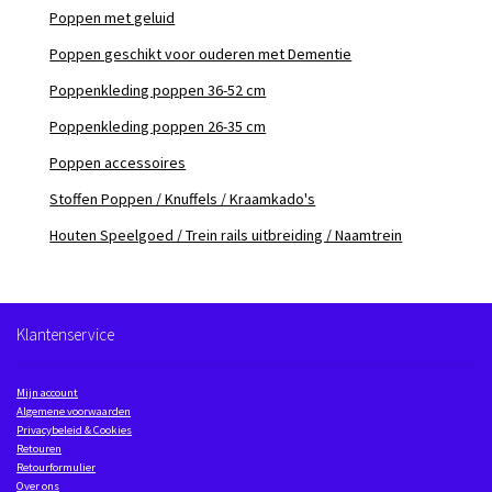
Poppen met geluid
Poppen geschikt voor ouderen met Dementie
Poppenkleding poppen 36-52 cm
Poppenkleding poppen 26-35 cm
Poppen accessoires
Stoffen Poppen / Knuffels / Kraamkado's
Houten Speelgoed / Trein rails uitbreiding / Naamtrein
Klantenservice
Mijn account
Algemene voorwaarden
Privacybeleid & Cookies
Retouren
Retourformulier
Over ons