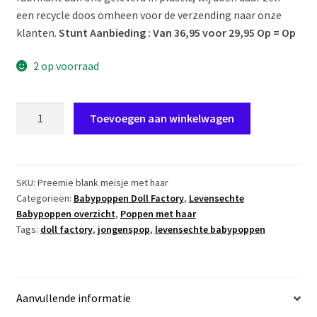
een recycle doos omheen voor de verzending naar onze
klanten.
Stunt Aanbieding : Van 36,95 voor 29,95 Op = Op
2 op voorraad
PD05a
Toevoegen aan winkelwagen
Babypop
Preemie
Meisje
blank
SKU:
Preemie blank meisje met haar
Categorieën:
Babypoppen Doll Factory
,
Levensechte
met
Babypoppen overzicht
,
Poppen met haar
blond
Tags:
doll factory
,
jongenspop
,
levensechte babypoppen
haar
42
cm
aantal
Aanvullende informatie