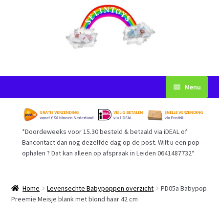
Ga
Ga
Menu
door
naar
naar
de
Startpagina
navigatie
inhoud
*Doordeweeks voor 15.30 besteld & betaald via iDEAL of
Voorwaarden
Bancontact dan nog dezelfde dag op de post. Wilt u een pop
ophalen ? Dat kan alleen op afspraak in Leiden 0641487732*
Mijn Account
Afrekenen
Home
Levensechte Babypoppen overzicht
PD05a Babypop
Preemie Meisje blank met blond haar 42 cm
Gastenboek