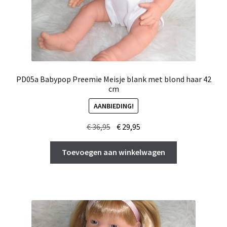
PD05a Babypop Preemie Meisje blank met blond haar 42
cm
AANBIEDING!
Oorspronkelijke
Huidige
€
36,95
€
29,95
prijs
prijs
was:
is:
Toevoegen aan winkelwagen
€ 36,95.
€ 29,95.