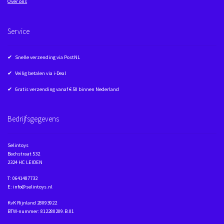
Over ons
Service
✔ Snelle verzending via PostNL
✔ Veilig betalen via i-Deal
✔ Gratis verzending vanaf € 50 binnen Nederland
Bedrijfsgegevens
Selintoys
Bachstraat 532
2324 HC LEIDEN
T: 0641487732
E: info@selintoys.nl
KvK Rijnland 28093922
BTW-nummer: 812280209.B.01