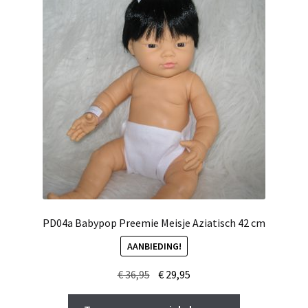
PD04a Babypop Preemie Meisje Aziatisch 42 cm
AANBIEDING!
Oorspronkelijke
Huidige
€
36,95
€
29,95
prijs
prijs
was:
is: