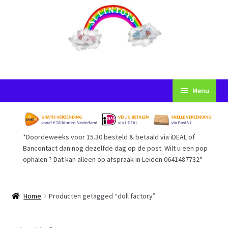
Ga
Ga
Menu
door
naar
naar
de
Startpagina
navigatie
inhoud
*Doordeweeks voor 15.30 besteld & betaald via iDEAL of
Voorwaarden
Bancontact dan nog dezelfde dag op de post. Wilt u een pop
ophalen ? Dat kan alleen op afspraak in Leiden 0641487732*
Mijn Account
Afrekenen
Home
Producten getagged “doll factory”
Gastenboek