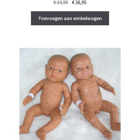
Oorspronkelijke
Huidige
€
33,95
€
26,95
prijs
prijs
was:
is:
Toevoegen aan winkelwagen
€ 33,95.
€ 26,95.