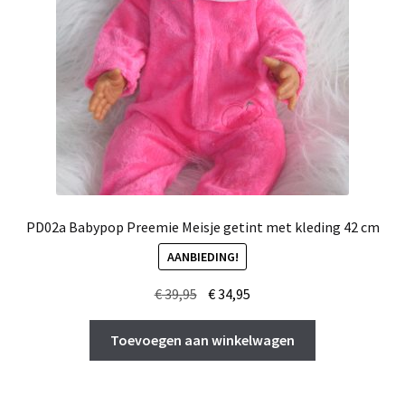
PD02a Babypop Preemie Meisje getint met kleding 42 cm
AANBIEDING!
Oorspronkelijke
Huidige
€
39,95
€
34,95
prijs
prijs
was:
is:
Toevoegen aan winkelwagen
€ 39,95.
€ 34,95.