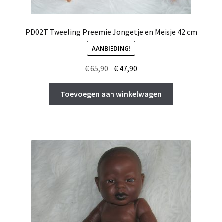
PD02T Tweeling Preemie Jongetje en Meisje 42 cm
AANBIEDING!
Oorspronkelijke
Huidige
€
65,90
€
47,90
prijs
prijs
was:
is:
Toevoegen aan winkelwagen
€ 65,90.
€ 47,90.