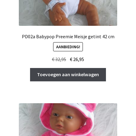
PD02a Babypop Preemie Meisje getint 42 cm
AANBIEDING!
Oorspronkelijke
Huidige
€
32,95
€
26,95
prijs
prijs
was:
is:
Toevoegen aan winkelwagen
€ 32,95.
€ 26,95.