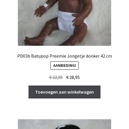
PD03b Babypop Preemie Jongetje donker 42 cm
AANBIEDING!
Oorspronkelijke
Huidige
€
32,95
€
28,95
prijs
prijs
was:
is:
Toevoegen aan winkelwagen
€ 32,95.
€ 28,95.