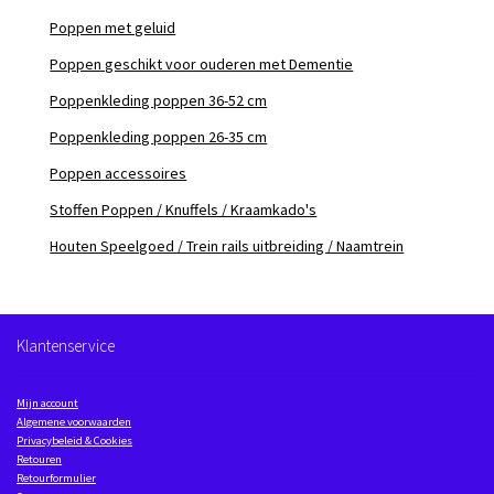
Poppen met geluid
Poppen geschikt voor ouderen met Dementie
Poppenkleding poppen 36-52 cm
Poppenkleding poppen 26-35 cm
Poppen accessoires
Stoffen Poppen / Knuffels / Kraamkado's
Houten Speelgoed / Trein rails uitbreiding / Naamtrein
Klantenservice
Mijn account
Algemene voorwaarden
Privacybeleid & Cookies
Retouren
Retourformulier