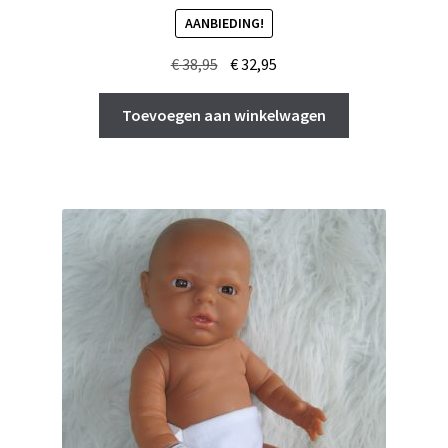
AANBIEDING!
Oorspronkelijke
Huidige
€
38,95
€
32,95
prijs
prijs
was:
is:
Toevoegen aan winkelwagen
€ 38,95.
€ 32,95.