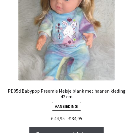
PD05d Babypop Preemie Meisje blank met haar en kleding
42 cm
AANBIEDING!
Oorspronkelijke
Huidige
€
44,95
€
34,95
prijs
prijs
was:
is: