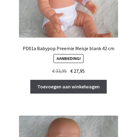
PD01a Babypop Preemie Meisje blank 42 cm
AANBIEDING!
Oorspronkelijke
Huidige
€
33,95
€
27,95
prijs
prijs
was:
is:
Toevoegen aan winkelwagen
€ 33,95.
€ 27,95.