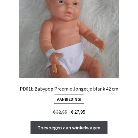
PD01b Babypop Preemie Jongetje blank 42 cm
AANBIEDING!
Oorspronkelijke
Huidige
€
32,95
€
27,95
prijs
prijs
was:
is:
Toevoegen aan winkelwagen
€ 32,95.
€ 27,95.