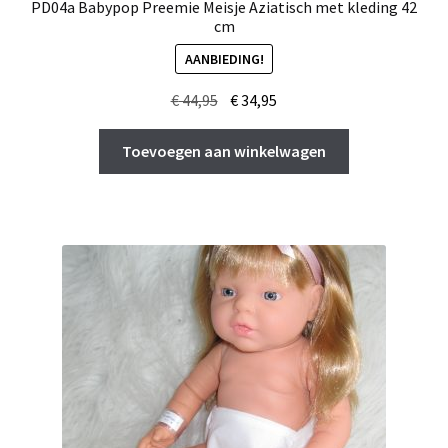
PD04a Babypop Preemie Meisje Aziatisch met kleding 42
cm
AANBIEDING!
Oorspronkelijke
Huidige
€
44,95
€
34,95
prijs
prijs
was:
is:
Toevoegen aan winkelwagen
€ 44,95.
€ 34,95.