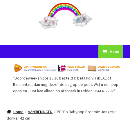
Ga
Ga
Menu
door
naar
naar
de
Startpagina
navigatie
inhoud
*Doordeweeks voor 15.30 besteld & betaald via iDEAL of
Voorwaarden
Bancontact dan nog dezelfde dag op de post. Wilt u een pop
ophalen ? Dat kan alleen op afspraak in Leiden 0641487732*
Mijn Account
Afrekenen
Home
AANBIEDINGEN
PD03b Babypop Preemie Jongetje
donker 42 cm
Gastenboek