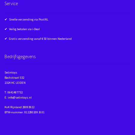
Service
✔ Snelle verzending via PostNL
✔ Veilig betalen via i-Deal
✔ Gratis verzending vanaf € 50 binnen Nederland
Bedrijfsgegevens
Selintoys
Bachstraat 532
2324 HC LEIDEN
T: 0641487732
E: info@selintoys.nl
KvK Rijnland 28093922
BTW-nummer: 812280209.B.01