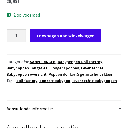
28,95 !
2 op voorraad
PD03b
Toevoegen aan winkelwagen
Babypop
Preemie
Jongetje
donker
Categorieën:
AANBIEDINGEN
,
Babypoppen Doll Factory
,
Babypoppen Jongetjes - Jongenspoppen
,
Levensechte
42
Babypoppen overzicht
,
Poppen donker & getinte huidskleur
cm
Tags:
doll factory
,
donkere babypop
,
levensechte babypoppen
aantal
Aanvullende informatie
Aanvullende informatie