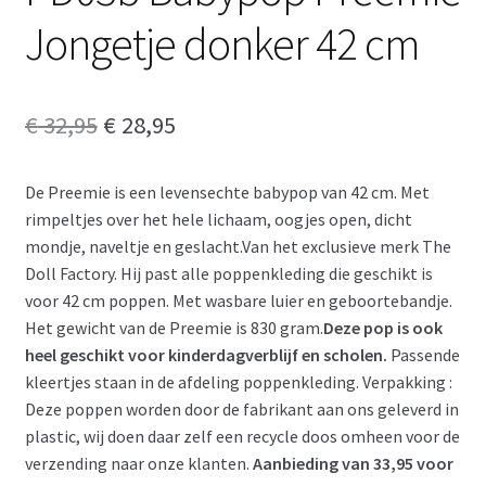
Jongetje donker 42 cm
Oorspronkelijke
Huidige
€
32,95
€
28,95
prijs
prijs
De Preemie is een levensechte babypop van 42 cm. Met
was:
is:
rimpeltjes over het hele lichaam, oogjes open, dicht
€ 32,95.
€ 28,95.
mondje, naveltje en geslacht.Van het exclusieve merk The
Doll Factory. Hij past alle poppenkleding die geschikt is
voor 42 cm poppen. Met wasbare luier en geboortebandje.
Het gewicht van de Preemie is 830 gram.
Deze pop is ook
heel geschikt voor kinderdagverblijf en scholen.
Passende
kleertjes staan in de afdeling poppenkleding. Verpakking :
Deze poppen worden door de fabrikant aan ons geleverd in
plastic, wij doen daar zelf een recycle doos omheen voor de
verzending naar onze klanten.
Aanbieding van 33,95 voor