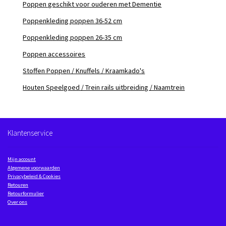
Poppen geschikt voor ouderen met Dementie
Poppenkleding poppen 36-52 cm
Poppenkleding poppen 26-35 cm
Poppen accessoires
Stoffen Poppen / Knuffels / Kraamkado's
Houten Speelgoed / Trein rails uitbreiding / Naamtrein
Klantenservice
Mijn account
Algemene voorwaarden
Privacybeleid & Cookies
Retouren
Retourformulier
Over ons