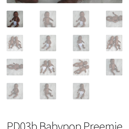
PD03b Babypop Preemie