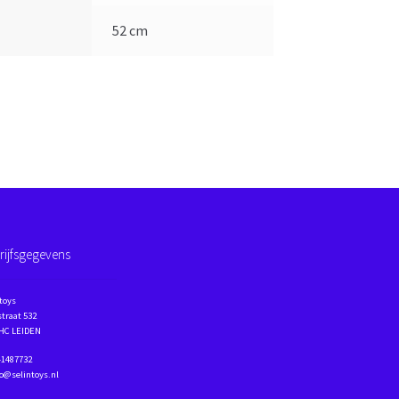
52 cm
rijfsgegevens
toys
traat 532
 HC LEIDEN
41487732
fo@selintoys.nl