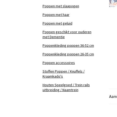
Poppen met slaapogen
Poppen met haar
Poppen met geluid
Poppen geschikt voor ouderen
met Dementie
Poppenkleding poppen 36-52 cm
Poppenkleding poppen 26-35 cm
Poppen accessoires
Stoffen Poppen / Knuffels /
Kraamkado's
Houten Speelgoed / Trein rails
uitbreiding / Naamtrein
Aanv