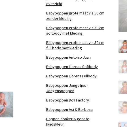
overzicht
Babypoppen grote maat v.a 50 cm
zonder kleding
Babypoppen grote maat v.a 50 cm
softbody met kleding
Babypoppen grote maat v.a 50 cm
full body met kleding
Babypoppen Antonio Juan
Babypoppen Llorens Softbody
Babypoppen Llorens Fullbody
Babypoppen Jongetjes -
Jongenspoppen
Babypoppen Doll Factory
Babypoppen Asi & Berbesa
Poppen donker & getinte
huidskleur