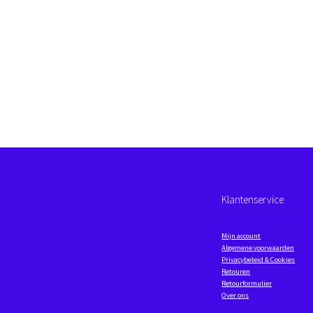
Klantenservice
Mijn account
Algemene voorwaarden
Privacybeleid & Cookies
Retouren
Retourformulier
Over ons