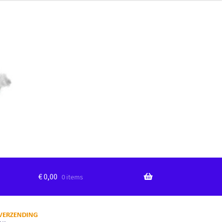
€
0,00
0 items