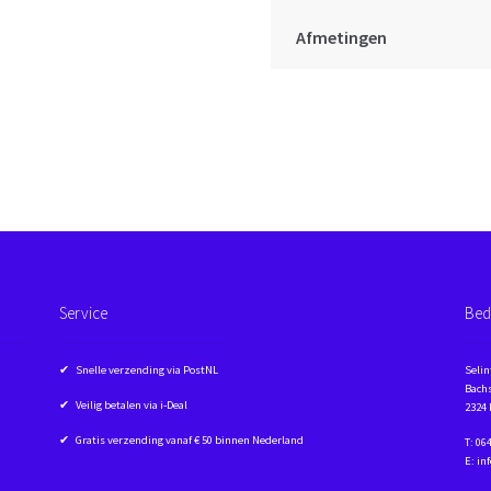
Afmetingen
Service
Bed
✔ Snelle verzending via PostNL
Selin
Bachs
✔ Veilig betalen via i-Deal
2324
✔ Gratis verzending vanaf € 50 binnen Nederland
T: 06
E: in