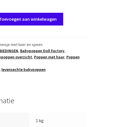
Toevoegen aan winkelwagen
eisje met luier en speen
BIEDINGEN
,
Babypoppen Doll Factory
,
ypoppen overzicht
,
Poppen met haar
,
Poppen
,
levensechte babypoppen
matie
1 kg