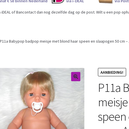
iDEAL of Bancontact dan nog dezelfde dag op de post. Wilt u een pop ophal
P11a Babypop badpop meisje met blond haar speen en slaapogen 50 cm –
AANBIEDING!
P11a 
meisje
speen 