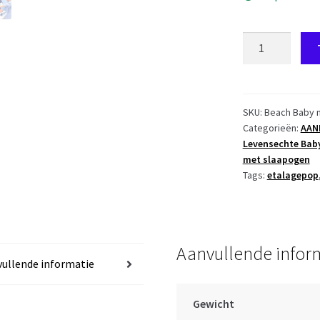
P11a
Babypop
badpop
meisje
met
SKU:
Beach Baby m
Categorieën:
AAN
blond
Levensechte Bab
haar
met slaapogen
speen
Tags:
etalagepop
en
slaapogen
50
cm
Aanvullende infor
-
ullende informatie
Aanbieding
aantal
Gewicht