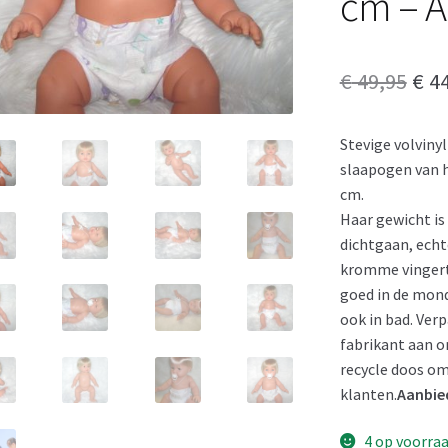
cm – A
Oor
€
49,95
€
44
prij
Stevige volviny
was
slaapogen van h
€ 49
cm.
Haar gewicht is
dichtgaan, echt
kromme vingertj
goed in de mond
ook in bad. Ver
fabrikant aan on
recycle doos o
klanten.
Aanbied
4 op voorra