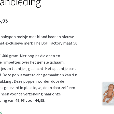
anbieding
spronkelijke
Huidige
,95
s
prijs
l babypop meisje met blond haar en blauwe
:
is:
et exclusieve merk The Doll Factory maat 50
,95.
€ 44,95.
 1400 gram. Met oogjes die open en
e rimpeltjes over het gehele lichaam,
es en teentjes, geslacht. Het speentje past
. Deze pop is waterdicht gemaakt en kan dus
pakking : Deze poppen worden door de
s geleverd in plastic, wij doen daar zelf een
mheen voor de verzending naar onze
ing van 49,95 voor 44,95.
ad