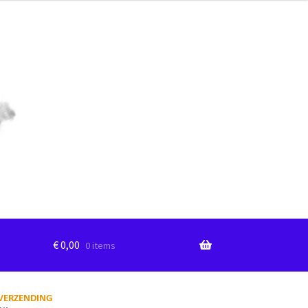
€
0,00
0 items