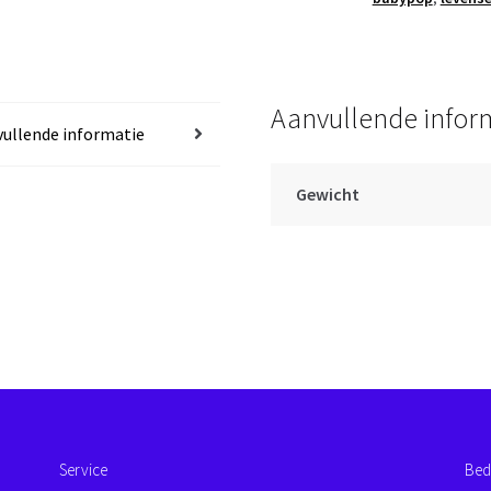
53
cm
aantal
Aanvullende infor
ullende informatie
Gewicht
Service
Bed