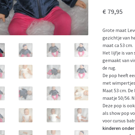
€
79,95
Grote maat Lev
gezichtje van h
maat ca 53 cm.
Het lijfje is va
gemaakt van vin
de rug.
De pop heeft ee
met wimpertjes
Maat 53 cm. De
maatje 50/56. N
Deze pop is ook
als show pop vo
voor cursus ba
kinderen onder 