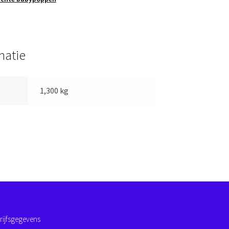
matie
1,300 kg
rijfsgegevens