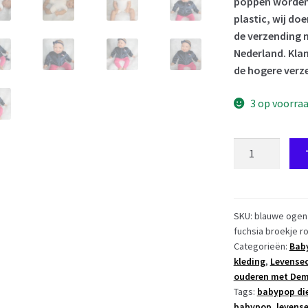
poppen worden 
plastic, wij do
de verzending n
Nederland. Klan
de hogere verz
3 op voorra
AD3v
Levensechte
Babypop
soft
body
SKU:
blauwe ogen 
fuchsia broekje 
Naomi
Categorieën:
Baby
blauwe
kleding
,
Levensec
ogen
ouderen met Dem
in
Tags:
babypop die
kleding
babypop
,
levens