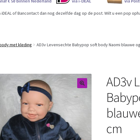
iDEAL of Bancontact dan nog dezelfde dag op de post. Wilt u een pop ophal
body met kleding
AD3v Levensechte Babypop soft body Naomi blauwe oge
AD3v 
Babypo
blauwe
cm