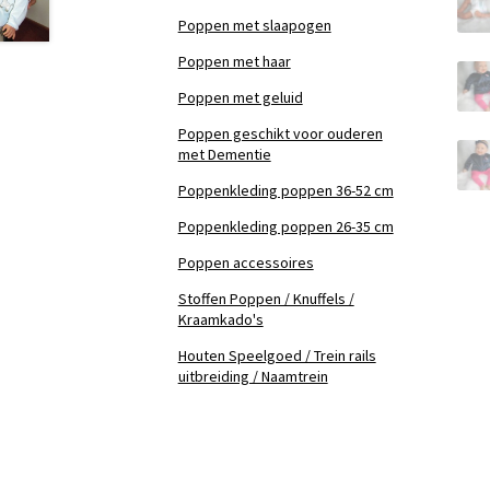
Poppen met slaapogen
Poppen met haar
Poppen met geluid
Poppen geschikt voor ouderen
met Dementie
Poppenkleding poppen 36-52 cm
Poppenkleding poppen 26-35 cm
Poppen accessoires
Stoffen Poppen / Knuffels /
Kraamkado's
Houten Speelgoed / Trein rails
uitbreiding / Naamtrein