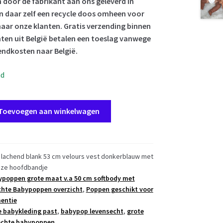
door de fabrikant aan ons geleverd in
en daar zelf een recycle doos omheen voor
aar onze klanten. Gratis verzending binnen
ten uit België betalen een toeslag vanwege
endkosten naar België.
ad
Toevoegen aan winkelwagen
lachend blank 53 cm velours vest donkerblauw met
roze hoofdbandje
poppen grote maat v.a 50 cm softbody met
hte Babypoppen overzicht
,
Poppen geschikt voor
entie
 babykleding past
,
babypop levensecht
,
grote
echte babypoppen