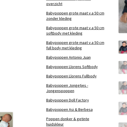
overzicht
Babypoppen grote maat v.a 50 cm
zonder kleding
Babypoppen grote maat v.a 50 cm
softbody met kleding
Babypoppen grote maat v.a 50 cm
full body met kleding
Babypoppen Antonio Juan
Babypoppen Llorens Softbody
Babypoppen Llorens Fullbody
Babypoppen Jongetjes -
Jongenspoppen
Babypoppen Doll Factory
Babypoppen Asi & Berbesa
Poppen donker & getinte
huidskleur