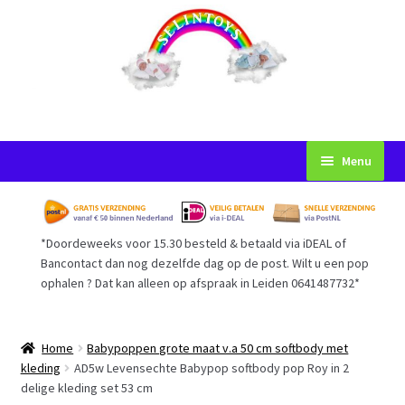
Ga
Ga
Menu
door
naar
naar
de
Startpagina
navigatie
inhoud
*Doordeweeks voor 15.30 besteld & betaald via iDEAL of
Voorwaarden
Bancontact dan nog dezelfde dag op de post. Wilt u een pop
ophalen ? Dat kan alleen op afspraak in Leiden 0641487732*
Mijn Account
Afrekenen
Home
Babypoppen grote maat v.a 50 cm softbody met
kleding
AD5w Levensechte Babypop softbody pop Roy in 2
delige kleding set 53 cm
Gastenboek