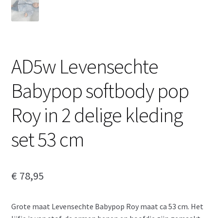
AD5w Levensechte
Babypop softbody pop
Roy in 2 delige kleding
set 53 cm
€
78,95
Grote maat Levensechte Babypop Roy maat ca 53 cm. Het