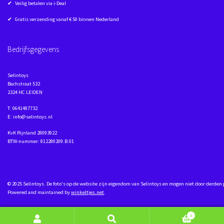
✔ Veilig betalen via i-Deal
✔ Gratis verzending vanaf € 50 binnen Nederland
Bedrijfsgegevens
Selintoys
Bachstraat 532
2324 HC LEIDEN
T: 0641487732
E: info@selintoys.nl
KvK Rijnland 28093922
BTW-nummer: 812280209.B.01
© 2025 Selintoys. De foto's op de website zijn eigendom van Selintoys en mogen niet door derden
Powered and maintained by
winkeltjes.net
.
0
Zoeken naar:
Zoeken