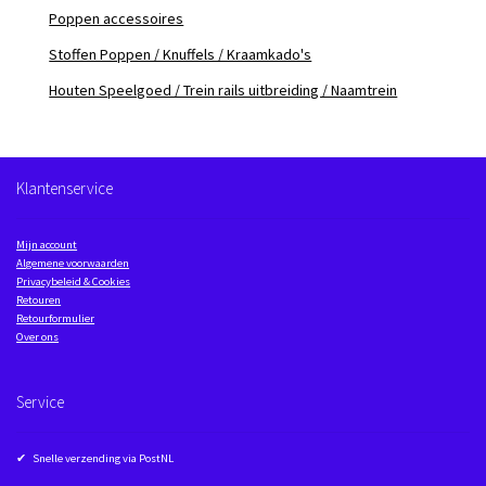
Poppen accessoires
Stoffen Poppen / Knuffels / Kraamkado's
Houten Speelgoed / Trein rails uitbreiding / Naamtrein
Klantenservice
Mijn account
Algemene voorwaarden
Privacybeleid & Cookies
Retouren
Retourformulier
Over ons
Service
✔ Snelle verzending via PostNL