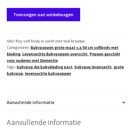
AD5w
Toevoegen aan winkelwagen
Levensechte
Babypop
softbody
pop
SKU:
Roy soft body in zacht met teal broekje
Categorieën:
Babypoppen grote maat v.a 50 cm softbody met
Roy
kleding
,
Levensechte Babypoppen overzicht
,
Poppen geschikt
in
voor ouderen met Dementie
2
Tags:
babypop die babykleding past
,
babypop levensecht
,
grote
delige
babypop
,
levensechte babypoppen
kleding
set
53
cm
Aanvullende informatie
aantal
Aanvullende informatie