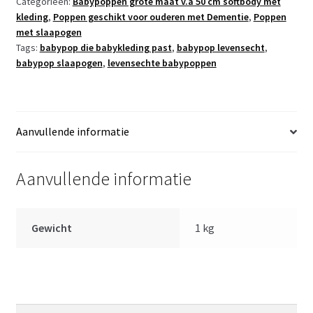
Categorieën:
Babypoppen grote maat v.a 50 cm softbody met
slaapogen
kleding
,
Poppen geschikt voor ouderen met Dementie
,
Poppen
in
met slaapogen
kleding
Tags:
babypop die babykleding past
,
babypop levensecht
,
speen
babypop slaapogen
,
levensechte babypoppen
52
cm
aantal
Aanvullende informatie
Aanvullende informatie
Gewicht
1 kg
Zoeken