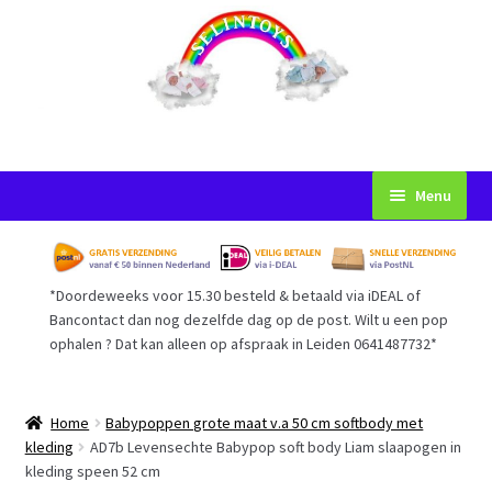
Ga
Ga
Menu
door
naar
naar
de
Startpagina
navigatie
inhoud
*Doordeweeks voor 15.30 besteld & betaald via iDEAL of
Voorwaarden
Bancontact dan nog dezelfde dag op de post. Wilt u een pop
ophalen ? Dat kan alleen op afspraak in Leiden 0641487732*
Mijn Account
Afrekenen
Home
Babypoppen grote maat v.a 50 cm softbody met
kleding
AD7b Levensechte Babypop soft body Liam slaapogen in
kleding speen 52 cm
Gastenboek