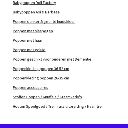
Babypoppen Doll Factory
Babypoppen Asi & Berbesa
Poppen donker & getinte huidskleur
Poppen met slaapogen
Poppen met haar
Poppen met geluid
Poppen geschikt voor ouderen met Dementie
Poppenkleding poppen 36-52 cm
Poppenkleding poppen 26-35 cm
Poppen accessoires
Stoffen Poppen / Knuffels / Kraamkado's
Houten Speelgoed / Trein rails uitbreiding / Naamtrein