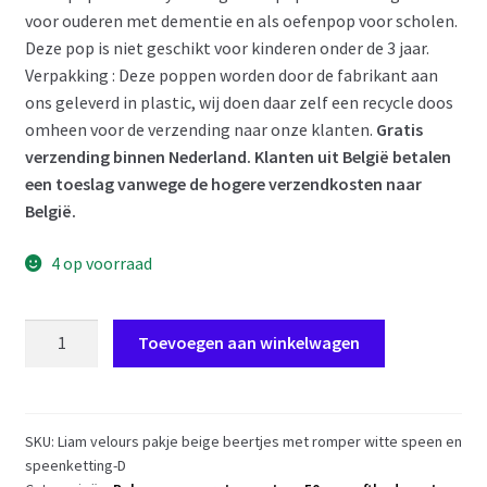
voor ouderen met dementie en als oefenpop voor scholen.
Deze pop is niet geschikt voor kinderen onder de 3 jaar.
Verpakking : Deze poppen worden door de fabrikant aan
ons geleverd in plastic, wij doen daar zelf een recycle doos
omheen voor de verzending naar onze klanten.
Gratis
verzending binnen Nederland. Klanten uit België betalen
een toeslag vanwege de hogere verzendkosten naar
België.
4 op voorraad
AD7b
Toevoegen aan winkelwagen
Levensechte
Babypop
soft
body
SKU:
Liam velours pakje beige beertjes met romper witte speen en
speenketting-D
Liam