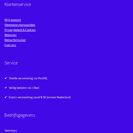
Klantenservice
Mijn account
Algemene voorwaarden
Privacybeleid & Cookies
Retouren
Retourformulier
Over ons
Service
✔ Snelle verzending via PostNL
✔ Veilig betalen via i-Deal
✔ Gratis verzending vanaf € 50 binnen Nederland
Bedrijfsgegevens
Selintoys