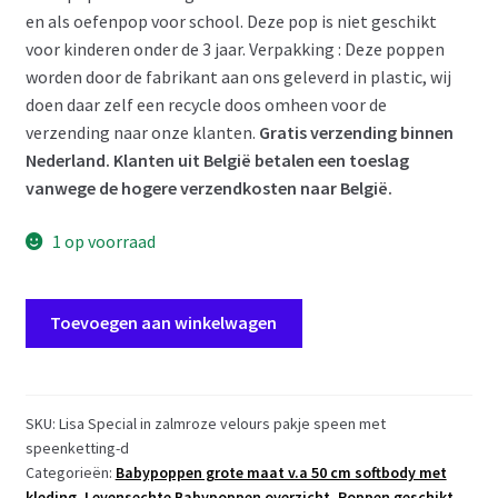
en als oefenpop voor school. Deze pop is niet geschikt
voor kinderen onder de 3 jaar. Verpakking : Deze poppen
worden door de fabrikant aan ons geleverd in plastic, wij
doen daar zelf een recycle doos omheen voor de
verzending naar onze klanten.
Gratis verzending binnen
Nederland. Klanten uit België betalen een toeslag
vanwege de hogere verzendkosten naar België.
1 op voorraad
AD7f
Toevoegen aan winkelwagen
Levensechte
Babypop
soft
body
SKU:
Lisa Special in zalmroze velours pakje speen met
speenketting-d
Lisa
Categorieën:
Babypoppen grote maat v.a 50 cm softbody met
met
kleding
,
Levensechte Babypoppen overzicht
,
Poppen geschikt