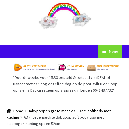
Ga
Ga
Menu
door
naar
naar
de
Startpagina
navigatie
inhoud
*Doordeweeks voor 15.30 besteld & betaald via iDEAL of
Voorwaarden
Bancontact dan nog dezelfde dag op de post. Wilt u een pop
ophalen ? Dat kan alleen op afspraak in Leiden 0641487732*
Mijn Account
Afrekenen
Home
Babypoppen grote maat v.a 50 cm softbody met
kleding
AD7f Levensechte Babypop soft body Lisa met
slaapogen kleding speen 52cm
Gastenboek