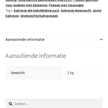
slaapogen
voor ouderen met Dementie
,
Poppen met slaapogen
kleding
Tags:
babypop die babykleding past
,
babypop levensecht
,
grote
speen
babypop
,
levensechte babypoppen
52cm
aantal
Aanvullende informatie
Aanvullende informatie
Gewicht
1 kg
Zoeken
naar: