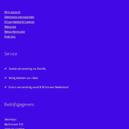
Mijn account
Algemene voorwaarden
Privacybeleid & Cookies
Retouren
Retourformulier
Over ons
Service
✔ Snelle verzending via PostNL
✔ Veilig betalen via i-Deal
✔ Gratis verzending vanaf € 50 binnen Nederland
Bedrijfsgegevens
Selintoys
Bachstraat 532