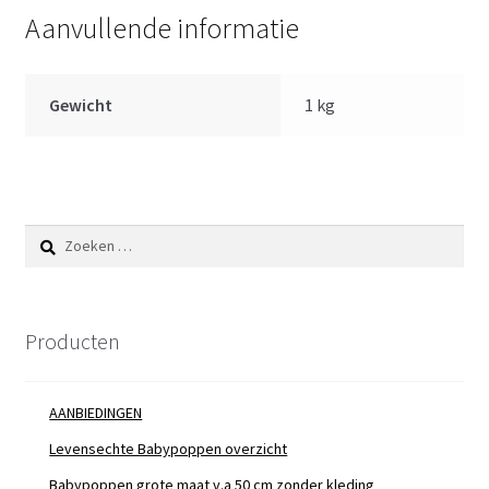
cm
Aanvullende informatie
aantal
Gewicht
1 kg
Zoeken
naar:
Producten
AANBIEDINGEN
Levensechte Babypoppen overzicht
Babypoppen grote maat v.a 50 cm zonder kleding