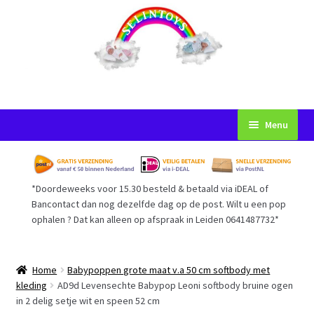
Ga
Ga
Menu
door
naar
naar
de
Startpagina
navigatie
inhoud
*Doordeweeks voor 15.30 besteld & betaald via iDEAL of
Voorwaarden
Bancontact dan nog dezelfde dag op de post. Wilt u een pop
ophalen ? Dat kan alleen op afspraak in Leiden 0641487732*
Mijn Account
Afrekenen
Home
Babypoppen grote maat v.a 50 cm softbody met
kleding
AD9d Levensechte Babypop Leoni softbody bruine ogen
in 2 delig setje wit en speen 52 cm
Gastenboek