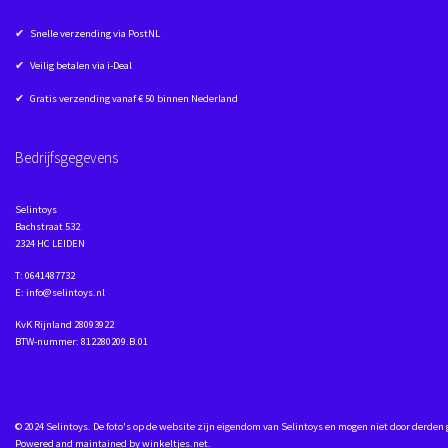
✔ Snelle verzending via PostNL
✔ Veilig betalen via i-Deal
✔ Gratis verzending vanaf € 50 binnen Nederland
Bedrijfsgegevens
Selintoys
Bachstraat 532
2324 HC LEIDEN
T: 0641487732
E: info@selintoys.nl
KvK Rijnland 28093922
BTW-nummer: 812280209.B.01
© 2024 Selintoys. De foto's op de website zijn eigendom van Selintoys en mogen niet door derden
Powered and maintained by
winkeltjes.net
.