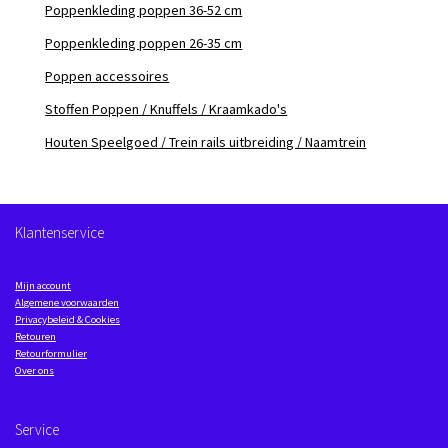
Poppenkleding poppen 36-52 cm
Poppenkleding poppen 26-35 cm
Poppen accessoires
Stoffen Poppen / Knuffels / Kraamkado's
Houten Speelgoed / Trein rails uitbreiding / Naamtrein
Klantenservice
Mijn account
Algemene voorwaarden
Privacybeleid & Cookies
Retouren
Retourformulier
Over ons
Service