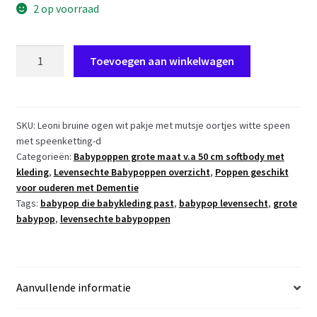
2 op voorraad
AD9d
Toevoegen aan winkelwagen
Levensechte
Babypop
Leoni
softbody
SKU:
Leoni bruine ogen wit pakje met mutsje oortjes witte speen
met speenketting-d
bruine
Categorieën:
Babypoppen grote maat v.a 50 cm softbody met
ogen
kleding
,
Levensechte Babypoppen overzicht
,
Poppen geschikt
in
voor ouderen met Dementie
2
Tags:
babypop die babykleding past
,
babypop levensecht
,
grote
delig
babypop
,
levensechte babypoppen
setje
wit
en
speen
Aanvullende informatie
52