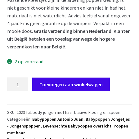
Passende kleertjes zijn in de afdeling poppenkleding. Is
niet geschikt voor kleine kinderen en kan niet in bad het
materiaal is niet waterdicht. Advies leeftijd vanaf ongeveer
4 jaar. Er is geen garantie op de wimpers. Verpakt in een
mooie doos.
Gratis verzending binnen Nederland. Klanten
uit België betalen een toeslag vanwege de hogere
verzendkosten naar België.
2 op voorraad
AJ08
Toevoegen aan winkelwagen
Antonio
Juan
levensechte
babypop
SKU:
2023 full body jongen met haar blauwe kleding en speen
Categorieën:
Babypoppen Antonio Juan
,
Babypoppen Jongetjes
jongen
- Jongenspoppen
,
Levensechte Babypoppen overzicht
,
Poppen
met
met haar
haar