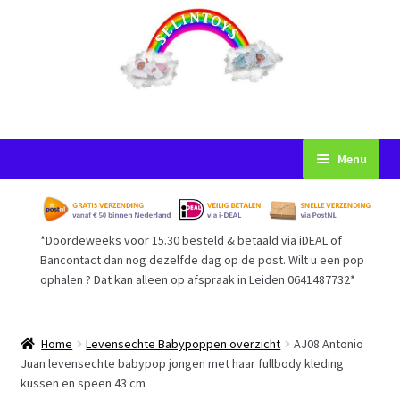
Ga
Ga
Menu
door
naar
naar
de
Startpagina
navigatie
inhoud
*Doordeweeks voor 15.30 besteld & betaald via iDEAL of
Voorwaarden
Bancontact dan nog dezelfde dag op de post. Wilt u een pop
ophalen ? Dat kan alleen op afspraak in Leiden 0641487732*
Mijn Account
Afrekenen
Home
Levensechte Babypoppen overzicht
AJ08 Antonio
Juan levensechte babypop jongen met haar fullbody kleding
kussen en speen 43 cm
Gastenboek