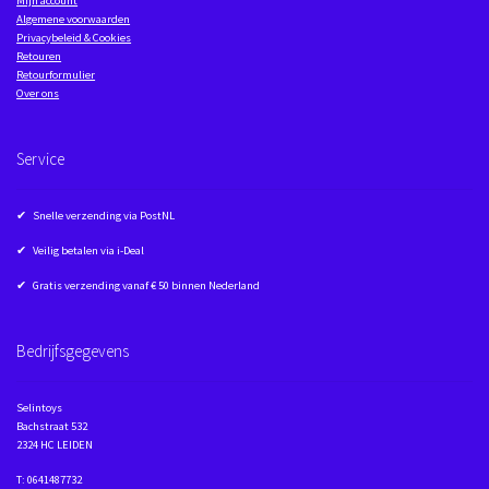
Mijn account
Algemene voorwaarden
Privacybeleid & Cookies
Retouren
Retourformulier
Over ons
Service
✔ Snelle verzending via PostNL
✔ Veilig betalen via i-Deal
✔ Gratis verzending vanaf € 50 binnen Nederland
Bedrijfsgegevens
Selintoys
Bachstraat 532
2324 HC LEIDEN
T: 0641487732