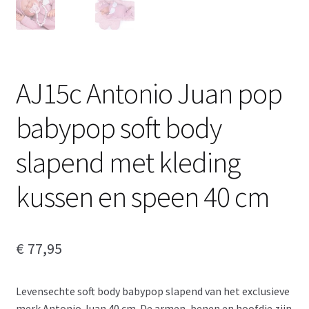
AJ15c Antonio Juan pop
babypop soft body
slapend met kleding
kussen en speen 40 cm
€
77,95
Levensechte soft body babypop slapend van het exclusieve
merk Antonio Juan 40 cm. De armen, benen en hoofdje zijn