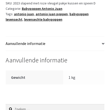
babypop
SKU:
2023 slapend met roze vleugel pakje kussen en speen D
Categorie:
Babypoppen Antonio Juan
soft
Tags:
antonio juan
,
antonio juan poppen
,
babypoppen
body
levensecht
,
levensechte babypoppen
slapend
met
kleding
kussen
Aanvullende informatie
en
speen
40
Aanvullende informatie
cm
aantal
Gewicht
1 kg
Zoeken