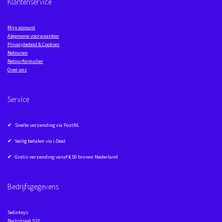
Klantenservice
Mijn account
Algemene voorwaarden
Privacybeleid & Cookies
Retouren
Retourformulier
Over ons
Service
✔ Snelle verzending via PostNL
✔ Veilig betalen via i-Deal
✔ Gratis verzending vanaf € 50 binnen Nederland
Bedrijfsgegevens
Selintoys
Bachstraat 532