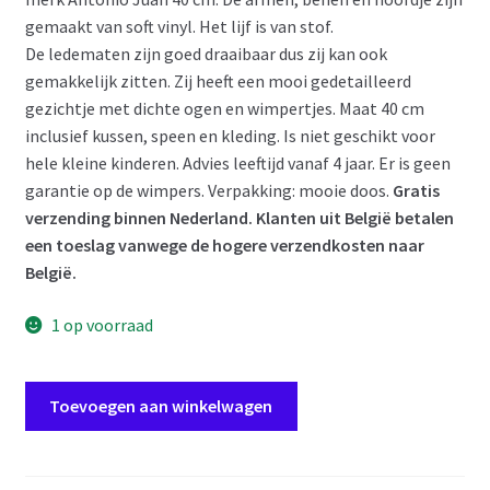
gemaakt van soft vinyl. Het lijf is van stof.
De ledematen zijn goed draaibaar dus zij kan ook
gemakkelijk zitten. Zij heeft een mooi gedetailleerd
gezichtje met dichte ogen en wimpertjes. Maat 40 cm
inclusief kussen, speen en kleding. Is niet geschikt voor
hele kleine kinderen. Advies leeftijd vanaf 4 jaar. Er is geen
garantie op de wimpers. Verpakking: mooie doos.
Gratis
verzending binnen Nederland. Klanten uit België betalen
een toeslag vanwege de hogere verzendkosten naar
België.
1 op voorraad
AJ15c
Toevoegen aan winkelwagen
Antonio
Juan
pop