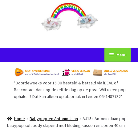
Ga
Ga
Menu
door
naar
naar
de
Startpagina
navigatie
inhoud
*Doordeweeks voor 15.30 besteld & betaald via iDEAL of
Voorwaarden
Bancontact dan nog dezelfde dag op de post. Wilt u een pop
ophalen ? Dat kan alleen op afspraak in Leiden 0641487732*
Mijn Account
Afrekenen
Home
Babypoppen Antonio Juan
AJ15c Antonio Juan pop
babypop soft body slapend met kleding kussen en speen 40 cm
Gastenboek