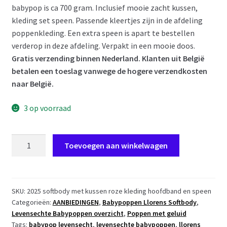
babypop is ca 700 gram. Inclusief mooie zacht kussen,
kleding set speen. Passende kleertjes zijn in de afdeling
poppenkleding. Een extra speen is apart te bestellen
verderop in deze afdeling. Verpakt in een mooie doos.
Gratis verzending binnen Nederland. Klanten uit België
betalen een toeslag vanwege de hogere verzendkosten
naar België.
3 op voorraad
L08c
Toevoegen aan winkelwagen
Llorens
levensechte
babypop
soft
SKU:
2025 softbody met kussen roze kleding hoofdband en speen
Categorieën:
AANBIEDINGEN
,
Babypoppen Llorens Softbody
,
body
Levensechte Babypoppen overzicht
,
Poppen met geluid
baby
Tags:
babypop levensecht
,
levensechte babypoppen
,
llorens