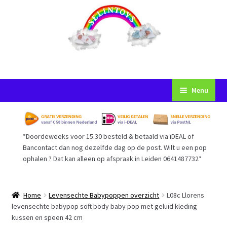
Ga
Ga
Menu
door
naar
naar
de
Startpagina
navigatie
inhoud
*Doordeweeks voor 15.30 besteld & betaald via iDEAL of
Voorwaarden
Bancontact dan nog dezelfde dag op de post. Wilt u een pop
ophalen ? Dat kan alleen op afspraak in Leiden 0641487732*
Mijn Account
Afrekenen
Home
Levensechte Babypoppen overzicht
L08c Llorens
levensechte babypop soft body baby pop met geluid kleding
kussen en speen 42 cm
Gastenboek