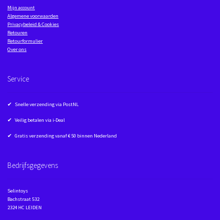
Mijn account
Algemene voorwaarden
Privacybeleid & Cookies
Retouren
Retourformulier
Over ons
Service
✔ Snelle verzending via PostNL
✔ Veilig betalen via i-Deal
✔ Gratis verzending vanaf € 50 binnen Nederland
Bedrijfsgegevens
Selintoys
Bachstraat 532
2324 HC LEIDEN