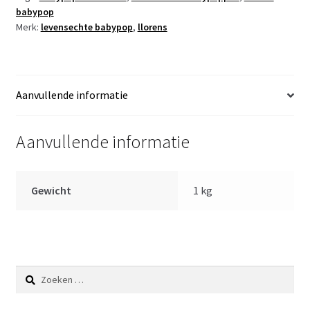
pop
babypop
met
Merk:
levensechte babypop
,
llorens
geluid
kleding
kussen
en
Aanvullende informatie
speen
42
Aanvullende informatie
cm
aantal
Gewicht
1 kg
Zoeken
naar: