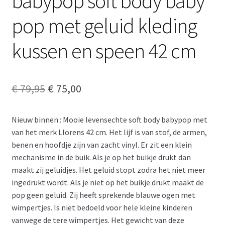
babypop soft body baby
pop met geluid kleding
kussen en speen 42 cm
Oorspronkelijke
Huidige
€
79,95
€
75,00
prijs
prijs
Nieuw binnen : Mooie levensechte soft body babypop met
was:
is:
van het merk Llorens 42 cm. Het lijf is van stof, de armen,
€ 79,95.
€ 75,00.
benen en hoofdje zijn van zacht vinyl. Er zit een klein
mechanisme in de buik. Als je op het buikje drukt dan
maakt zij geluidjes. Het geluid stopt zodra het niet meer
ingedrukt wordt. Als je niet op het buikje drukt maakt de
pop geen geluid. Zij heeft sprekende blauwe ogen met
wimpertjes. Is niet bedoeld voor hele kleine kinderen
vanwege de tere wimpertjes. Het gewicht van deze