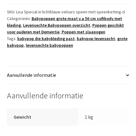
soft
body
SKU:
Lisa Special in lichtblauw velours speen met speenketting-d
Categorieën:
Babypoppen grote maat v.a 50 cm softbody met
Lisa
kleding
,
Levensechte Babypoppen overzicht
,
Poppen geschikt
met
voor ouderen met Dementie
,
Poppen met slaapogen
slaapogen
Tags:
babypop die babykleding past
,
babypop levensecht
,
grote
kleding
babypop
,
levensechte babypoppen
en
speen
52
cm
Aanvullende informatie
aantal
Aanvullende informatie
Gewicht
1 kg