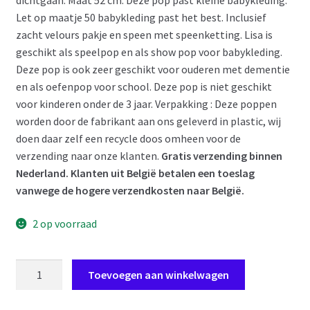
dichtgaan. Maat 52 cm. Deze pop past kleine babykleding.
Let op maatje 50 babykleding past het best. Inclusief
zacht velours pakje en speen met speenketting. Lisa is
geschikt als speelpop en als show pop voor babykleding.
Deze pop is ook zeer geschikt voor ouderen met dementie
en als oefenpop voor school. Deze pop is niet geschikt
voor kinderen onder de 3 jaar. Verpakking : Deze poppen
worden door de fabrikant aan ons geleverd in plastic, wij
doen daar zelf een recycle doos omheen voor de
verzending naar onze klanten.
Gratis verzending binnen
Nederland. Klanten uit België betalen een toeslag
vanwege de hogere verzendkosten naar België.
2 op voorraad
AD7e
Toevoegen aan winkelwagen
Levensechte
Babypop