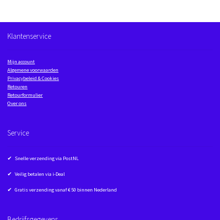
Klantenservice
Mijn account
Algemene voorwaarden
Privacybeleid & Cookies
Retouren
Retourformulier
Over ons
Service
✔ Snelle verzending via PostNL
✔ Veilig betalen via i-Deal
✔ Gratis verzending vanaf € 50 binnen Nederland
Bedrijfsgegevens