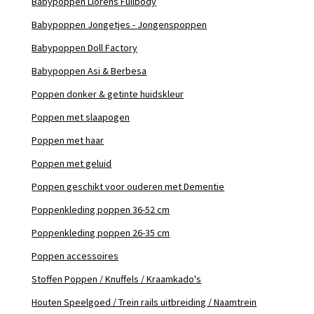
Babypoppen Llorens Fullbody
Babypoppen Jongetjes - Jongenspoppen
Babypoppen Doll Factory
Babypoppen Asi & Berbesa
Poppen donker & getinte huidskleur
Poppen met slaapogen
Poppen met haar
Poppen met geluid
Poppen geschikt voor ouderen met Dementie
Poppenkleding poppen 36-52 cm
Poppenkleding poppen 26-35 cm
Poppen accessoires
Stoffen Poppen / Knuffels / Kraamkado's
Houten Speelgoed / Trein rails uitbreiding / Naamtrein