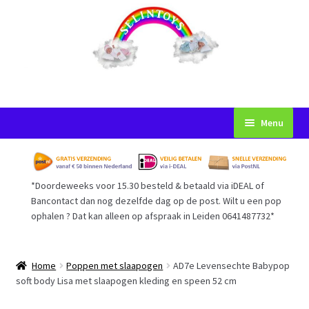
Ga
Ga
Menu
door
naar
naar
de
Startpagina
navigatie
inhoud
*Doordeweeks voor 15.30 besteld & betaald via iDEAL of
Voorwaarden
Bancontact dan nog dezelfde dag op de post. Wilt u een pop
ophalen ? Dat kan alleen op afspraak in Leiden 0641487732*
Mijn Account
Afrekenen
Home
Poppen met slaapogen
AD7e Levensechte Babypop
soft body Lisa met slaapogen kleding en speen 52 cm
Gastenboek