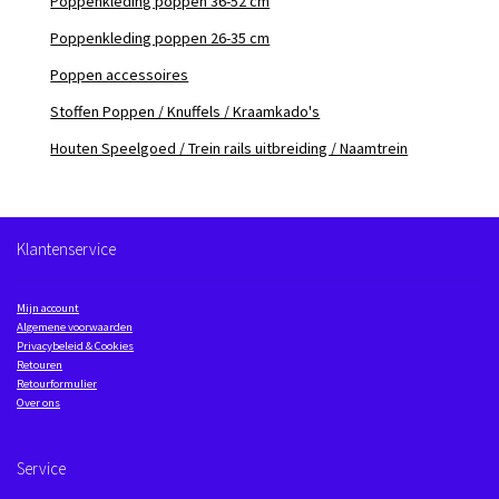
Poppenkleding poppen 36-52 cm
Poppenkleding poppen 26-35 cm
Poppen accessoires
Stoffen Poppen / Knuffels / Kraamkado's
Houten Speelgoed / Trein rails uitbreiding / Naamtrein
Klantenservice
Mijn account
Algemene voorwaarden
Privacybeleid & Cookies
Retouren
Retourformulier
Over ons
Service