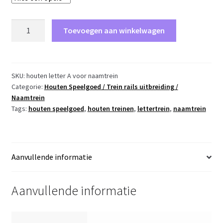
XN03
Toevoegen aan winkelwagen
Letter
A
Wagon
voor
SKU:
houten letter A voor naamtrein
Categorie:
Houten Speelgoed / Trein rails uitbreiding /
Naamtrein
Naamtrein
aantal
Tags:
houten speelgoed
,
houten treinen
,
lettertrein
,
naamtrein
Aanvullende informatie
Aanvullende informatie