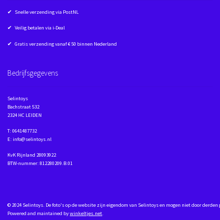
✔ Snelle verzending via PostNL
✔ Veilig betalen via i-Deal
✔ Gratis verzending vanaf € 50 binnen Nederland
Bedrijfsgegevens
Selintoys
Bachstraat 532
2324 HC LEIDEN
T: 0641487732
E: info@selintoys.nl
KvK Rijnland 28093922
BTW-nummer: 812280209.B.01
© 2024 Selintoys. De foto's op de website zijn eigendom van Selintoys en mogen niet door derden
Powered and maintained by
winkeltjes.net
.