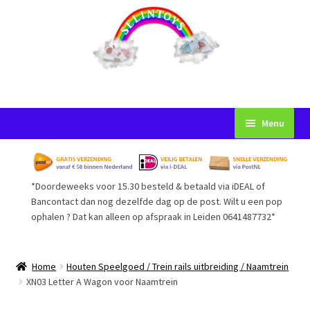
Ga
Ga
Menu
door
naar
naar
de
Startpagina
navigatie
inhoud
*Doordeweeks voor 15.30 besteld & betaald via iDEAL of
Voorwaarden
Bancontact dan nog dezelfde dag op de post. Wilt u een pop
ophalen ? Dat kan alleen op afspraak in Leiden 0641487732*
Mijn Account
Afrekenen
Home
Houten Speelgoed / Trein rails uitbreiding / Naamtrein
XN03 Letter A Wagon voor Naamtrein
Gastenboek