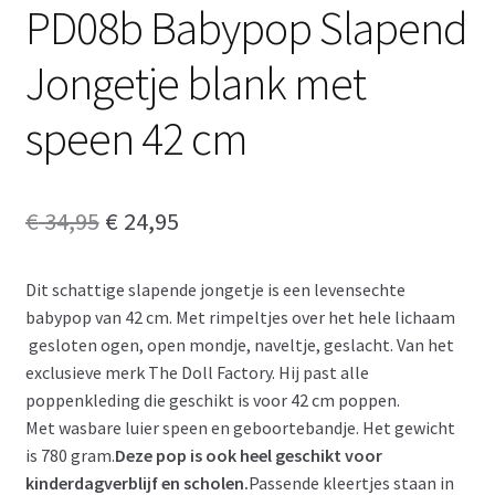
PD08b Babypop Slapend
Jongetje blank met
speen 42 cm
Oorspronkelijke
Huidige
€
34,95
€
24,95
prijs
prijs
Dit schattige slapende jongetje is een levensechte
was:
is:
babypop van 42 cm. Met rimpeltjes over het hele lichaam
€ 34,95.
€ 24,95.
gesloten ogen, open mondje, naveltje, geslacht. Van het
exclusieve merk The Doll Factory. Hij past alle
poppenkleding die geschikt is voor 42 cm poppen.
Met wasbare luier speen en geboortebandje. Het gewicht
is 780 gram.
Deze pop is ook heel geschikt voor
kinderdagverblijf en scholen.
Passende kleertjes staan in