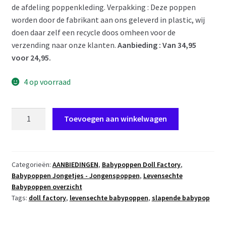
de afdeling poppenkleding. Verpakking : Deze poppen
worden door de fabrikant aan ons geleverd in plastic, wij
doen daar zelf een recycle doos omheen voor de
verzending naar onze klanten.
Aanbieding : Van 34,95
voor 24,95.
4 op voorraad
PD08b
Toevoegen aan winkelwagen
Babypop
Slapend
Jongetje
blank
Categorieën:
AANBIEDINGEN
,
Babypoppen Doll Factory
,
Babypoppen Jongetjes - Jongenspoppen
,
Levensechte
met
Babypoppen overzicht
speen
Tags:
doll factory
,
levensechte babypoppen
,
slapende babypop
42
cm