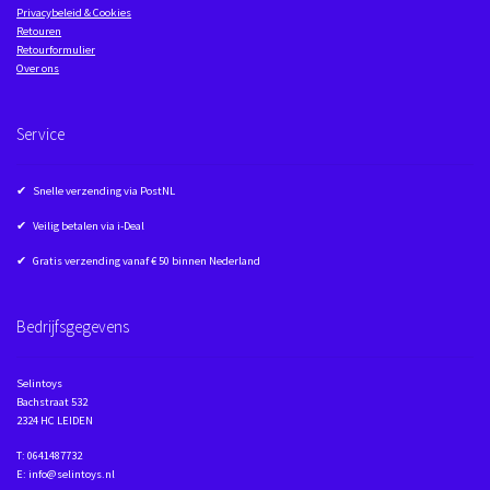
Privacybeleid & Cookies
Retouren
Retourformulier
Over ons
Service
✔ Snelle verzending via PostNL
✔ Veilig betalen via i-Deal
✔ Gratis verzending vanaf € 50 binnen Nederland
Bedrijfsgegevens
Selintoys
Bachstraat 532
2324 HC LEIDEN
T: 0641487732
E: info@selintoys.nl