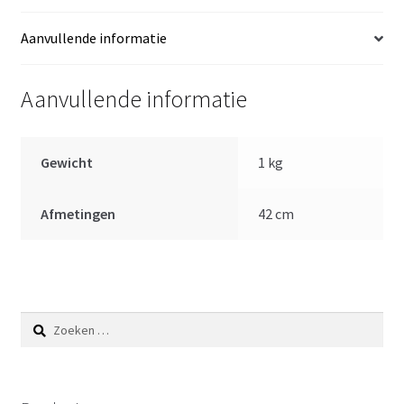
aantal
Aanvullende informatie
Aanvullende informatie
Gewicht
1 kg
Afmetingen
42 cm
Zoeken
naar: