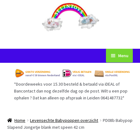
Ga
Ga
Menu
door
naar
naar
de
Startpagina
navigatie
inhoud
*Doordeweeks voor 15.30 besteld & betaald via iDEAL of
Voorwaarden
Bancontact dan nog dezelfde dag op de post. Wilt u een pop
ophalen ? Dat kan alleen op afspraak in Leiden 0641487732*
Mijn Account
Afrekenen
Home
Levensechte Babypoppen overzicht
PD08b Babypop
Slapend Jongetje blank met speen 42 cm
Gastenboek