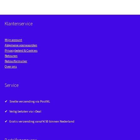
Klantenservice
Mijn account
Algemene voorwaarden
Privacybeleid & Cookies
Retouren
Retourformulier
Over ons
Service
✔ Snelle verzending via PostNL
✔ Veilig betalen via i-Deal
✔ Gratis verzending vanaf € 50 binnen Nederland