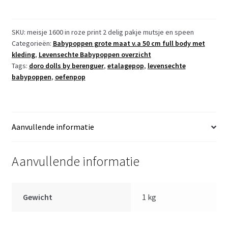
Babypop
Newborn
Meisje
SKU:
meisje 1600 in roze print 2 delig pakje mutsje en speen
Categorieën:
Babypoppen grote maat v.a 50 cm full body met
full
kleding
,
Levensechte Babypoppen overzicht
body
Tags:
doro dolls by berenguer
,
etalagepop
,
levensechte
52
babypoppen
,
oefenpop
cm
in
roze
print
Aanvullende informatie
set
en
Aanvullende informatie
speen
aantal
Gewicht
1 kg