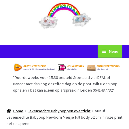
Ga
Ga
Menu
door
naar
naar
de
Startpagina
navigatie
inhoud
*Doordeweeks voor 15.30 besteld & betaald via iDEAL of
Voorwaarden
Bancontact dan nog dezelfde dag op de post. Wilt u een pop
ophalen ? Dat kan alleen op afspraak in Leiden 0641487732*
Mijn Account
Afrekenen
Home
Levensechte Babypoppen overzicht
ADK0f
Levensechte Babypop Newborn Meisje full body 52 cm in roze print
set en speen
Gastenboek