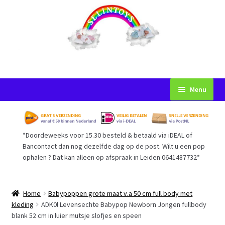
Ga
Ga
Menu
door
naar
naar
de
Startpagina
navigatie
inhoud
*Doordeweeks voor 15.30 besteld & betaald via iDEAL of
Voorwaarden
Bancontact dan nog dezelfde dag op de post. Wilt u een pop
ophalen ? Dat kan alleen op afspraak in Leiden 0641487732*
Mijn Account
Afrekenen
Home
Babypoppen grote maat v.a 50 cm full body met
kleding
ADK0l Levensechte Babypop Newborn Jongen fullbody
blank 52 cm in luier mutsje slofjes en speen
Gastenboek