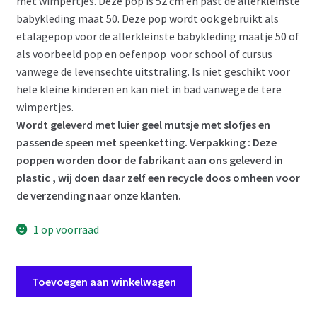
met wimpertjes. Deze pop is 52 cm en past de allerkleinste
babykleding maat 50. Deze pop wordt ook gebruikt als
etalagepop voor de allerkleinste babykleding maatje 50 of
als voorbeeld pop en oefenpop voor school of cursus
vanwege de levensechte uitstraling. Is niet geschikt voor
hele kleine kinderen en kan niet in bad vanwege de tere
wimpertjes.
Wordt geleverd met luier geel mutsje met slofjes en
passende speen met speenketting
. Verpakking : Deze
poppen worden door de fabrikant aan ons geleverd in
plastic , wij doen daar zelf een recycle doos omheen voor
de verzending naar onze klanten.
1 op voorraad
ADK0l
Toevoegen aan winkelwagen
Levensechte
Babypop