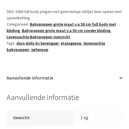
Newborn
Jongen
SKU:
1600 full body jongen met geel mutsje slofjes luier speen met
speenketting
fullbody
Categorieën:
Babypoppen grote maat v.a 50 cm full body met
blank
kleding
,
Babypoppen grote maat v.a 50 cm zonder kleding
,
52
Levensechte Babypoppen overzicht
cm
Tags:
doro dolls by berenguer
,
etalagepop
,
levensechte
in
babypoppen
,
oefenpop
luier
mutsje
slofjes
en
Aanvullende informatie
speen
aantal
Aanvullende informatie
Gewicht
1 kg