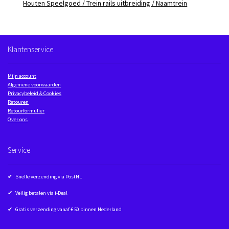
Houten Speelgoed / Trein rails uitbreiding / Naamtrein
Klantenservice
Mijn account
Algemene voorwaarden
Privacybeleid & Cookies
Retouren
Retourformulier
Over ons
Service
✔ Snelle verzending via PostNL
✔ Veilig betalen via i-Deal
✔ Gratis verzending vanaf € 50 binnen Nederland